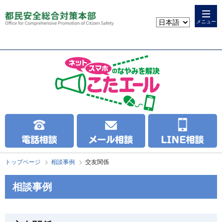
本
こ
文
こ
メニュー
へ
か
ス
ら
キ
本
ッ
文
プ
で
す
トップページ
相談事例
交友関係
相談事例