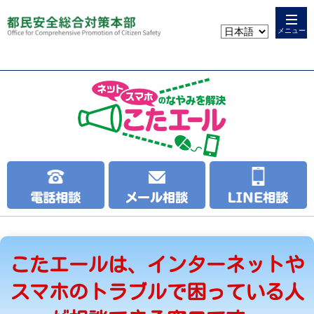
本
こ
文
こ
メニュー
へ
か
ス
ら
キ
本
ッ
文
プ
で
す
こたエールは、インターネットや
スマホのトラブルで困っている人