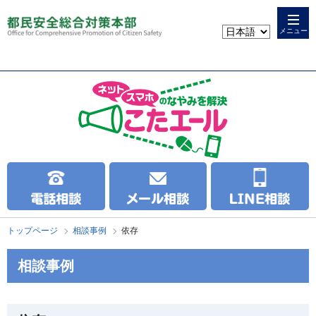
本
こ
文
こ
メニュー
へ
か
ス
ら
キ
本
ッ
文
プ
で
す
トップページ
相談事例
依存
相談事例