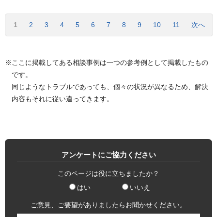
1
2
3
4
5
6
7
8
9
10
11
次へ
※ここに掲載してある相談事例は一つの参考例として掲載したもの
です。
同じようなトラブルであっても、個々の状況が異なるため、解決
内容もそれに従い違ってきます。
アンケートにご協力ください
このページは役に立ちましたか？
はい
いいえ
ご意見、ご要望がありましたらお聞かせください。