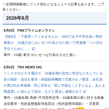
一定期間掲載後にリンク切れとなるニュース記事もあります。ご了
承ください。
2026年8月
8月6日
FNNプライムオンライン
【独自】「下着買ってくれませんか」SNSで女子中学生装い男性
募集か 14歳少女にわいせつ行為させた疑いで男逮捕「パパ活を
手伝うために…」
事件：14歳/ 東京 /わいせつな行為をさせた疑い
8月6日
TBS NEWS DIG
インスタのビデオ通話で、16歳未満の女性に性交などをしている
姿の撮影・送信を要求→画面録画機能で児童ポルノ製造…会社員
の男(29)を再逮捕 同じ女性を「変に半端なことすんなよ。あんま
態度悪いと知らんで自分」などと脅迫し逮捕されて
事件：16歳未満/ 島根 /不同意性交等・16歳未満の者に対する映像
送信要求・性的姿態撮影等処罰法（性的姿態等撮影）・児童買