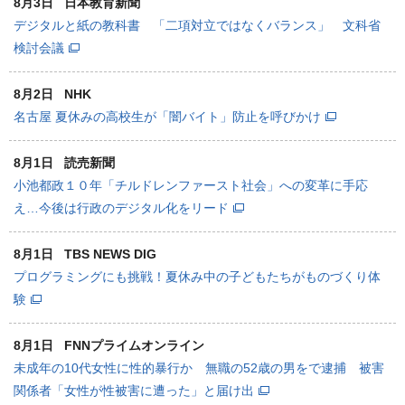
8月3日
日本教育新聞
デジタルと紙の教科書 「二項対立ではなくバランス」 文科省
検討会議
8月2日
NHK
名古屋 夏休みの高校生が「闇バイト」防止を呼びかけ
8月1日
読売新聞
小池都政１０年「チルドレンファースト社会」への変革に手応
え…今後は行政のデジタル化をリード
8月1日
TBS NEWS DIG
プログラミングにも挑戦！夏休み中の子どもたちがものづくり体
験
8月1日
FNNプライムオンライン
未成年の10代女性に性的暴行か 無職の52歳の男をで逮捕 被害
関係者「女性が性被害に遭った」と届け出