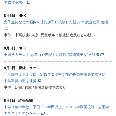
で賠償請求へ
8月3日
NHK
女子生徒などの画像を裸に加工し投稿した疑い 32歳会社員 逮捕
事件：中高校生/ 東京 /児童ポルノ禁止法違反などの疑い
8月3日
NHK
全国学力テスト 思考力や表現力に課題 “指導充実を”文科省
8月3日
産経ニュース
「全部見えるように」SNSで女子中学生の裸の映像を要求容疑、
中学教員の男を逮捕
事件：14歳/ 兵庫 /映像送信要求の疑い
8月3日
読売新聞
中学３年の半数、平日「３時間以上」ＳＮＳや動画視聴…全国学
力テストとアンケート