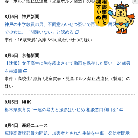
春・ポルノ禁止法違反（児童ポルノ製造）の容疑
8月5日
神戸新聞
神戸の中学教員の男、不同意わいせつ疑いで再逮捕 西区の施設
で少女に、「間違いない」と認める
事件：16歳未満/ 兵庫 /不同意わいせつの疑い
8月5日
京都新聞
【速報】女子高生に胸を露出させて動画を保存した疑い 24歳男
を再逮捕
事件：高校生/ 滋賀 /児童買春・児童ポルノ禁止法違反（製造）の
疑い
8月5日
NHK
栃木県教育長 “一連の暴力と撮影はいじめ 相談窓口利用を”
8月4日
産経ニュース
広陵高野球部暴力問題、加害者とされた生徒を中傷 発信者開示