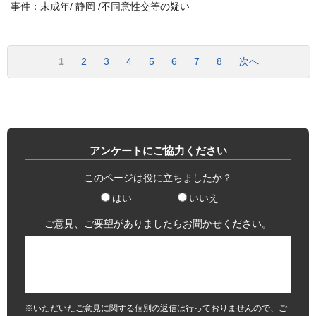
事件：未成年/ 静岡 /不同意性交等の疑い
1
2
3
4
5
6
7
8
次へ
アンケートにご協力ください
このページは役に立ちましたか？
はい
いいえ
ご意見、ご要望がありましたらお聞かせください。
※いただいたご意見に関する個別の返信は行っておりませんので、ご