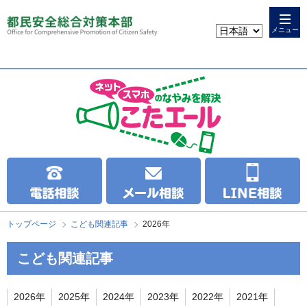
本
こ
文
こ
メニュー
へ
か
ス
ら
キ
本
ッ
文
プ
で
す
トップページ
こども関連記事
2026年
こども関連記事
2026年
2025年
2024年
2023年
2022年
2021年