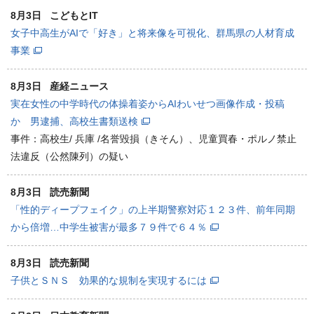
8月3日
こどもとIT
女子中高生がAIで「好き」と将来像を可視化、群馬県の人材育成
事業
8月3日
産経ニュース
実在女性の中学時代の体操着姿からAIわいせつ画像作成・投稿
か 男逮捕、高校生書類送検
事件：高校生/ 兵庫 /名誉毀損（きそん）、児童買春・ポルノ禁止
法違反（公然陳列）の疑い
8月3日
読売新聞
「性的ディープフェイク」の上半期警察対応１２３件、前年同期
から倍増…中学生被害が最多７９件で６４％
8月3日
読売新聞
子供とＳＮＳ 効果的な規制を実現するには