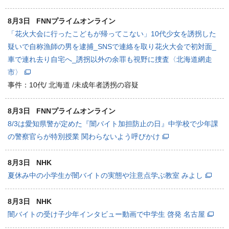
8月3日
FNNプライムオンライン
「花火大会に行ったこどもが帰ってこない」10代少女を誘拐した
疑いで自称漁師の男を逮捕_SNSで連絡を取り花火大会で初対面_
車で連れ去り自宅へ_誘拐以外の余罪も視野に捜査〈北海道網走
市〉
事件：10代/ 北海道 /未成年者誘拐の容疑
8月3日
FNNプライムオンライン
8/3は愛知県警が定めた『闇バイト加担防止の日』中学校で少年課
の警察官らが特別授業 関わらないよう呼びかけ
8月3日
NHK
夏休み中の小学生が闇バイトの実態や注意点学ぶ教室 みよし
8月3日
NHK
闇バイトの受け子少年インタビュー動画で中学生 啓発 名古屋