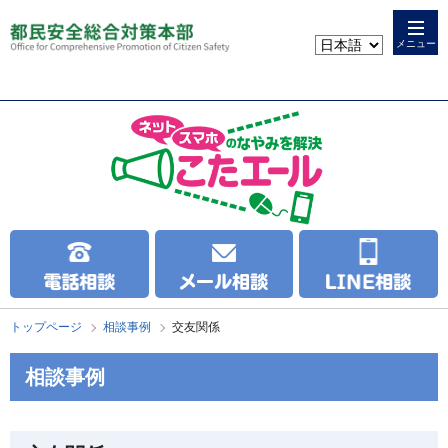
本
こ
文
こ
メニュー
へ
か
ス
ら
キ
本
ッ
文
プ
で
す
トップページ
相談事例
交友関係
相談事例