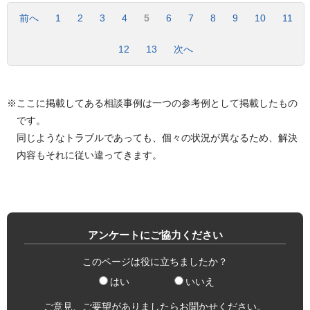
前へ
1
2
3
4
5
6
7
8
9
10
11
12
13
次へ
※ここに掲載してある相談事例は一つの参考例として掲載したもの
です。
同じようなトラブルであっても、個々の状況が異なるため、解決
内容もそれに従い違ってきます。
アンケートにご協力ください
このページは役に立ちましたか？
はい
いいえ
ご意見、ご要望がありましたらお聞かせください。