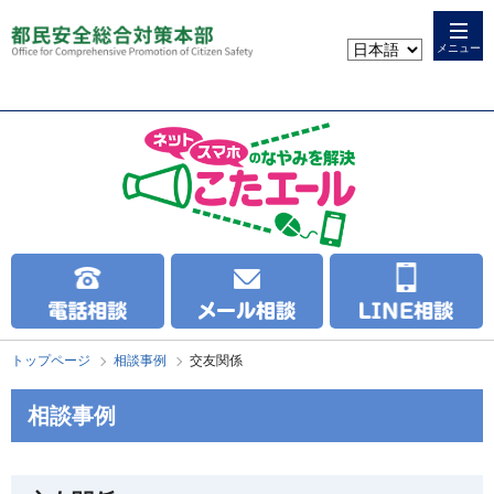
本
こ
文
こ
メニュー
へ
か
ス
ら
キ
本
ッ
文
プ
で
す
トップページ
相談事例
交友関係
相談事例