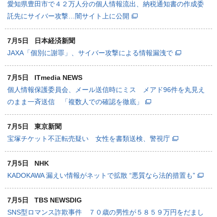
愛知県豊田市で４２万人分の個人情報流出、納税通知書の作成委
託先にサイバー攻撃…闇サイト上に公開
7月5日
日本経済新聞
JAXA「個別に謝罪」、サイバー攻撃による情報漏洩で
7月5日
ITmedia NEWS
個人情報保護委員会、メール送信時にミス メアド96件を丸見え
のまま一斉送信 「複数人での確認を徹底」
7月5日
東京新聞
宝塚チケット不正転売疑い 女性を書類送検、警視庁
7月5日
NHK
KADOKAWA 漏えい情報がネットで拡散 “悪質なら法的措置も”
7月5日
TBS NEWSDIG
SNS型ロマンス詐欺事件 ７０歳の男性が５８５９万円をだまし