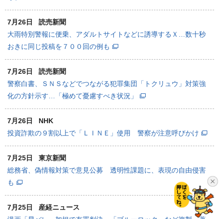
7月26日
読売新聞
大雨特別警報に便乗、アダルトサイトなどに誘導するＸ…数十秒
おきに同じ投稿を７００回の例も
7月26日
読売新聞
警察白書、ＳＮＳなどでつながる犯罪集団「トクリュウ」対策強
化の方針示す…「極めて憂慮すべき状況」
7月26日
NHK
投資詐欺の９割以上で「ＬＩＮＥ」使用 警察が注意呼びかけ
7月25日
東京新聞
総務省、偽情報対策で意見公募 透明性課題に、表現の自由侵害
も
7月25日
産経ニュース