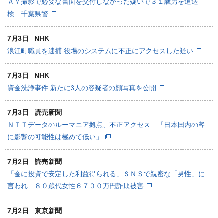
ＡＶ撮影で必要な書面を交付しなかった疑いで３１歳男を追送
検 千葉県警
7月3日
NHK
浪江町職員を逮捕 役場のシステムに不正にアクセスした疑い
7月3日
NHK
資金洗浄事件 新たに3人の容疑者の顔写真を公開
7月3日
読売新聞
ＮＴＴデータのルーマニア拠点、不正アクセス…「日本国内の客
に影響の可能性は極めて低い」
7月2日
読売新聞
「金に投資で安定した利益得られる」ＳＮＳで親密な「男性」に
言われ…８０歳代女性６７００万円詐欺被害
7月2日
東京新聞