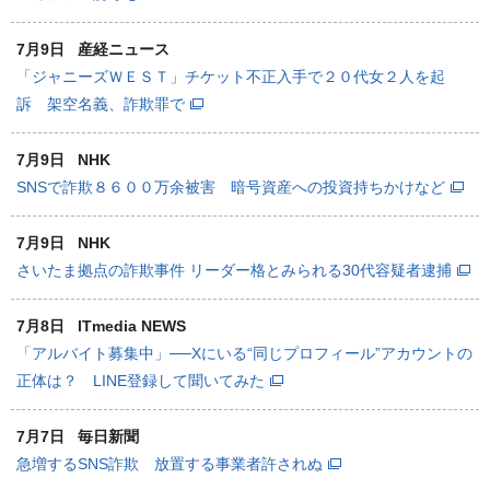
7月9日
産経ニュース
「ジャニーズＷＥＳＴ」チケット不正入手で２０代女２人を起
訴 架空名義、詐欺罪で
7月9日
NHK
SNSで詐欺８６００万余被害 暗号資産への投資持ちかけなど
7月9日
NHK
さいたま拠点の詐欺事件 リーダー格とみられる30代容疑者逮捕
7月8日
ITmedia NEWS
「アルバイト募集中」──Xにいる“同じプロフィール”アカウントの
正体は？ LINE登録して聞いてみた
7月7日
毎日新聞
急増するSNS詐欺 放置する事業者許されぬ