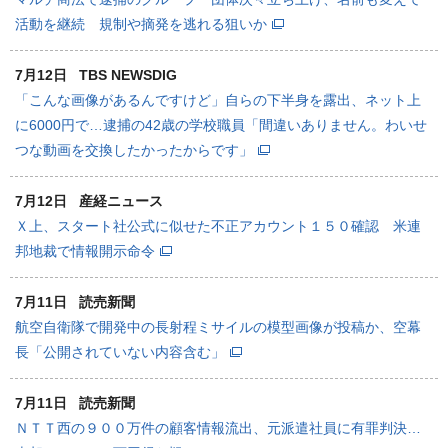
活動を継続 規制や摘発を逃れる狙いか
7月12日
TBS NEWSDIG
「こんな画像があるんですけど」自らの下半身を露出、ネット上
に6000円で…逮捕の42歳の学校職員「間違いありません。わいせ
つな動画を交換したかったからです」
7月12日
産経ニュース
Ｘ上、スタート社公式に似せた不正アカウント１５０確認 米連
邦地裁で情報開示命令
7月11日
読売新聞
航空自衛隊で開発中の長射程ミサイルの模型画像が投稿か、空幕
長「公開されていない内容含む」
7月11日
読売新聞
ＮＴＴ西の９００万件の顧客情報流出、元派遣社員に有罪判決…