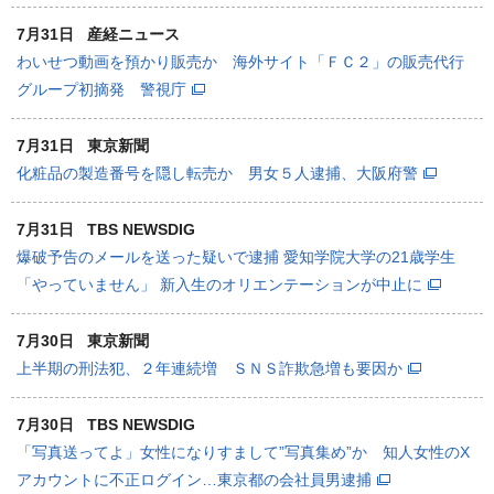
7月31日
産経ニュース
わいせつ動画を預かり販売か 海外サイト「ＦＣ２」の販売代行
グループ初摘発 警視庁
7月31日
東京新聞
化粧品の製造番号を隠し転売か 男女５人逮捕、大阪府警
7月31日
TBS NEWSDIG
爆破予告のメールを送った疑いで逮捕 愛知学院大学の21歳学生
「やっていません」 新入生のオリエンテーションが中止に
7月30日
東京新聞
上半期の刑法犯、２年連続増 ＳＮＳ詐欺急増も要因か
7月30日
TBS NEWSDIG
「写真送ってよ」女性になりすまして”写真集め”か 知人女性のX
アカウントに不正ログイン…東京都の会社員男逮捕