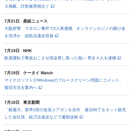
Ｓ掲載、詐欺被害相次ぐ
7月21日
産経ニュース
大阪府警 マネロン事件で2人再逮捕、オンラインカジノの賭け金
を洗浄か 組処法違反容疑
7月19日
NHK
飲酒運転で事故おこさせ現金脅し取った疑い 男女４人を逮捕
7月19日
ケータイ Watch
マイクロソフトがWindowsのブルースクリーン問題にコメント、
復旧方法を案内へ
7月18日
東京新聞
「殺傷力」基準2倍の改造エアガンを自作 違法96丁をネット販売
した会社員、銃刀法違反などで書類送検