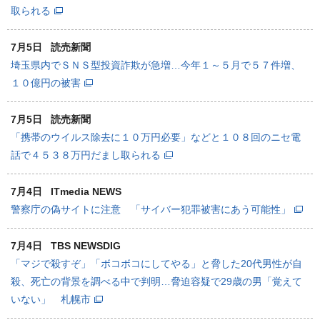
取られる
7月5日
読売新聞
埼玉県内でＳＮＳ型投資詐欺が急増…今年１～５月で５７件増、
１０億円の被害
7月5日
読売新聞
「携帯のウイルス除去に１０万円必要」などと１０８回のニセ電
話で４５３８万円だまし取られる
7月4日
ITmedia NEWS
警察庁の偽サイトに注意 「サイバー犯罪被害にあう可能性」
7月4日
TBS NEWSDIG
「マジで殺すぞ」「ボコボコにしてやる」と脅した20代男性が自
殺、死亡の背景を調べる中で判明…脅迫容疑で29歳の男「覚えて
いない」 札幌市