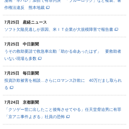
漫画「早バレ」加担で有罪判決 「ブルーロック」など複製、著
作権法違反 熊本地裁
7月25日
産経ニュース
ソフト欠陥見逃しが原因、米ＩＴ企業が大規模障害で報告書
7月25日
中日新聞
うその救助要請で救急車出動「助かる命あったはず」 要救助者
いない現場も多数
7月25日
毎日新聞
投資詐欺被害を相談…さらにロマンス詐欺に 40万だまし取られ
る
7月24日
京都新聞
「クソゲー世に出したこと後悔させてやる」任天堂脅迫男に有罪
「京アニ事件よぎる」社員の恐怖