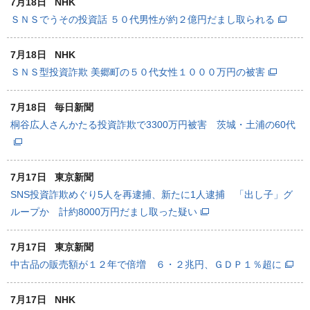
7月18日
NHK
ＳＮＳでうその投資話 ５０代男性が約２億円だまし取られる
7月18日
NHK
ＳＮＳ型投資詐欺 美郷町の５０代女性１０００万円の被害
7月18日
毎日新聞
桐谷広人さんかたる投資詐欺で3300万円被害 茨城・土浦の60代
7月17日
東京新聞
SNS投資詐欺めぐり5人を再逮捕、新たに1人逮捕 「出し子」グ
ループか 計約8000万円だまし取った疑い
7月17日
東京新聞
中古品の販売額が１２年で倍増 ６・２兆円、ＧＤＰ１％超に
7月17日
NHK