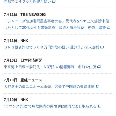
売却で２４００万円得た疑い
7月11日
TBS NEWSDIG
「ジャニーズ性加害問題当事者の会」元代表をSNS上で誹謗中傷
したとして20代女性を書類送検 脅迫と侮辱容疑 神奈川県警
7月11日
NHK
ＳＮＳ投資詐欺で５００万円詐取の疑い 受け子か２人逮捕
7月10日
日本経済新聞
東京海上日動の委託先、6.3万件の情報漏洩 名前や住所
7月10日
産経ニュース
大谷選手の偽ユニホーム販売、容疑で中国籍の夫婦逮捕
7月10日
NHK
“ロマンス詐欺”で鳥取県内の男性 約2億円だまし取られる