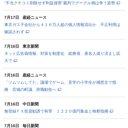
“不当クチコミ削除せず利益侵害”裁判でグーグル側は争う姿勢
7月17日
産経ニュース
東京ガス子会社から４１６万人超の個人情報流出か 不正利用は
確認されず
7月16日
東京新聞
ネット広告偽情報、対策を制度化 総務省、著名人成り済まし拡
大で
7月16日
産経ニュース
「ツムツムしてた」議場でゲーム、見学の小学生が感想文で指
摘 宮城の町議、辞職勧告へ
7月16日
中日新聞
無登録ＦＸ投資勧誘で有罪 １２２０億円集金と検察指摘
7月16日
毎日新聞