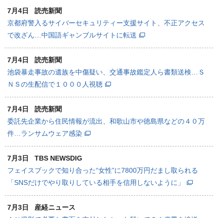
7月4日
読売新聞
京都府警入るサイバーセキュリティー支援サイト、不正アクセス
で改ざん…中国語ギャンブルサイトに転送
7月4日
読売新聞
池袋暴走事故の遺族を中傷疑い、交通事故鑑定人ら書類送検…Ｓ
ＮＳの生配信で１０００人視聴
7月4日
読売新聞
委託先企業から住民情報が流出、和歌山市や徳島県などの４０万
件…ランサムウェア感染
7月3日
TBS NEWSDIG
フェイスブックで知り合った“女性”に7800万円だまし取られる
「SNSだけでやり取りしている相手を信用しないように」
7月3日
産経ニュース