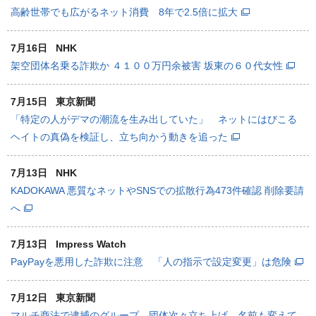
高齢世帯でも広がるネット消費 8年で2.5倍に拡大
7月16日
NHK
架空団体名乗る詐欺か ４１００万円余被害 坂東の６０代女性
7月15日
東京新聞
「特定の人がデマの潮流を生み出していた」 ネットにはびこる
ヘイトの真偽を検証し、立ち向かう動きを追った
7月13日
NHK
KADOKAWA 悪質なネットやSNSでの拡散行為473件確認 削除要請
へ
7月13日
Impress Watch
PayPayを悪用した詐欺に注意 「人の指示で設定変更」は危険
7月12日
東京新聞
マルチ商法で逮捕のグループ 団体次々立ち上げ、名前も変えて