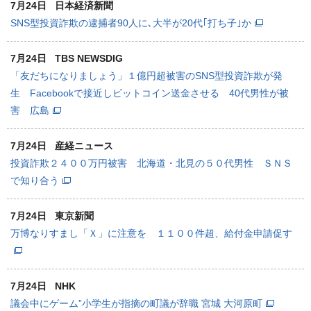
7月24日
日本経済新聞
SNS型投資詐欺の逮捕者90人に､大半が20代｢打ち子｣か
7月24日
TBS NEWSDIG
「友だちになりましょう」１億円超被害のSNS型投資詐欺が発
生 Facebookで接近しビットコイン送金させる 40代男性が被
害 広島
7月24日
産経ニュース
投資詐欺２４００万円被害 北海道・北見の５０代男性 ＳＮＳ
で知り合う
7月24日
東京新聞
万博なりすまし「Ｘ」に注意を １１００件超、給付金申請促す
7月24日
NHK
議会中にゲーム”小学生が指摘の町議が辞職 宮城 大河原町