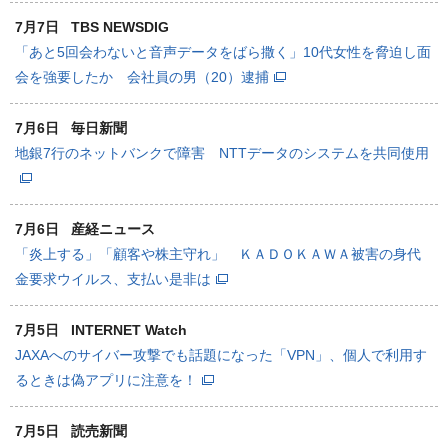
7月7日
TBS NEWSDIG
「あと5回会わないと音声データをばら撒く」10代女性を脅迫し面
会を強要したか 会社員の男（20）逮捕
7月6日
毎日新聞
地銀7行のネットバンクで障害 NTTデータのシステムを共同使用
7月6日
産経ニュース
「炎上する」「顧客や株主守れ」 ＫＡＤＯＫＡＷＡ被害の身代
金要求ウイルス、支払い是非は
7月5日
INTERNET Watch
JAXAへのサイバー攻撃でも話題になった「VPN」、個人で利用す
るときは偽アプリに注意を！
7月5日
読売新聞