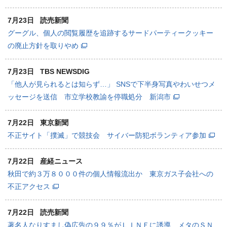
7月23日
読売新聞
グーグル、個人の閲覧履歴を追跡するサードパーティークッキー
の廃止方針を取りやめ
7月23日
TBS NEWSDIG
「他人が見られるとは知らず…」 SNSで下半身写真やわいせつメ
ッセージを送信 市立学校教諭を停職処分 新潟市
7月22日
東京新聞
不正サイト「撲滅」で競技会 サイバー防犯ボランティア参加
7月22日
産経ニュース
秋田で約３万８０００件の個人情報流出か 東京ガス子会社への
不正アクセス
7月22日
読売新聞
著名人なりすまし偽広告の９９％がＬＩＮＥに誘導…メタのＳＮ