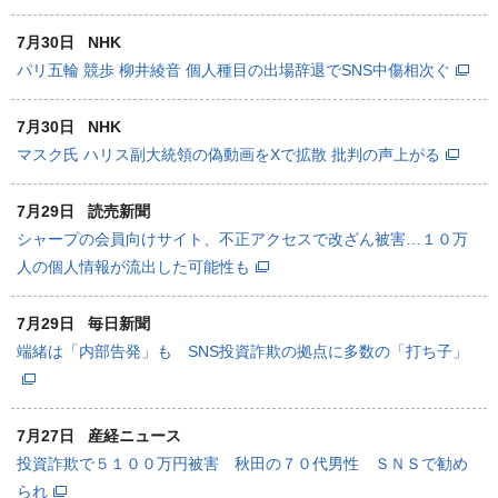
7月30日
NHK
パリ五輪 競歩 柳井綾音 個人種目の出場辞退でSNS中傷相次ぐ
7月30日
NHK
マスク氏 ハリス副大統領の偽動画をXで拡散 批判の声上がる
7月29日
読売新聞
シャープの会員向けサイト、不正アクセスで改ざん被害…１０万
人の個人情報が流出した可能性も
7月29日
毎日新聞
端緒は「内部告発」も SNS投資詐欺の拠点に多数の「打ち子」
7月27日
産経ニュース
投資詐欺で５１００万円被害 秋田の７０代男性 ＳＮＳで勧め
られ