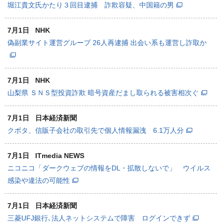
堀江貴文氏かたり３回目逮捕 詐欺容疑、中国籍の男
7月1日
NHK
偽副業サイト運営グループ 26人再逮捕 出会い系も運営し詐取か
7月1日
NHK
山梨県 ＳＮＳ型投資詐欺 暗号資産だまし取られる被害相次ぐ
7月1日
日本経済新聞
クボタ、信販子会社の取引先で個人情報漏洩 6.1万人分
7月1日
ITmedia NEWS
ニコニコ「ダークウェブの情報をDL・拡散しないで」 ウイルス
感染や違法の可能性
7月1日
日本経済新聞
三菱UFJ銀行､法人ネットシステムで障害 ログインできず