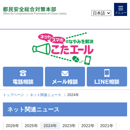
本
こ
文
こ
メニュー
へ
か
ス
ら
キ
本
ッ
文
プ
で
す
トップページ
ネット関連ニュース
2024年
ネット関連ニュース
2026年
2025年
2024年
2023年
2022年
2021年