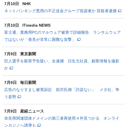
7月10日
NHK
ネットバンキング悪用の不正送金グループ首謀者か 容疑者逮捕
7月10日
ITmedia NEWS
富士通、業務用PCのマルウェア被害で詳細報告 ランサムウェア
ではないが「発見が非常に困難な攻撃」
7月9日
東京新聞
巨人選手を殺害予告疑い、女逮捕 日生元社員、顧客情報を撮影
か
7月9日
毎日新聞
広告のなりすまし被害訴訟 前沢氏側「許諾ない」 メタ社、争
う姿勢
7月9日
産経ニュース
奈良県関連団体ドメインの第三者再使用４件見つかる オンライ
ンカジノへ誘導も