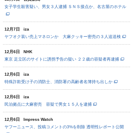
女子学生殺害疑い、男女３人逮捕 ＳＮＳ接点か、名古屋のホテル
12月7日
iza
ヤフオク装い売上マネロンか 大麻クッキー密売の３人追送検
12月6日
NHK
東京 足立区のサイトに誘拐予告の疑い ２２歳の容疑者再逮捕
12月6日
iza
特殊詐欺受け子の消防士、消防署の高齢者名簿持ち出しか
12月6日
iza
民泊拠点に大麻密売 容疑で男女１５人を逮捕
12月6日
Impress Watch
ヤフーニュース、投稿コメントの3%を削除 透明性レポート公開