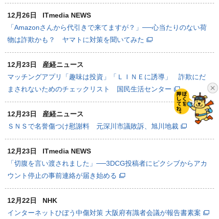
12月26日
ITmedia NEWS
「Amazonさんから代引きで来てますが？」──心当たりのない荷
物は詐欺かも？ ヤマトに対策を聞いてみた
12月23日
産経ニュース
マッチングアプリ「趣味は投資」「ＬＩＮＥに誘導」 詐欺にだ
まされないためのチェックリスト 国民生活センター
12月23日
産経ニュース
ＳＮＳで名誉傷つけ慰謝料 元深川市議敗訴、旭川地裁
12月23日
ITmedia NEWS
「切腹を言い渡されました」──3DCG投稿者にピクシブからアカ
ウント停止の事前連絡が届き始める
12月22日
NHK
インターネットひぼう中傷対策 大阪府有識者会議が報告書素案