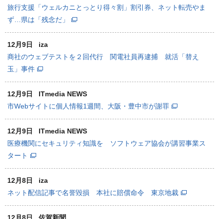
旅行支援「ウェルカニとっとり得々割」割引券、ネット転売やま
ず…県は「残念だ」
12月9日
iza
商社のウェブテストを２回代行 関電社員再逮捕 就活「替え
玉」事件
12月9日
ITmedia NEWS
市Webサイトに個人情報1週間、大阪・豊中市が謝罪
12月9日
ITmedia NEWS
医療機関にセキュリティ知識を ソフトウェア協会が講習事業ス
タート
12月8日
iza
ネット配信記事で名誉毀損 本社に賠償命令 東京地裁
12月8日
佐賀新聞