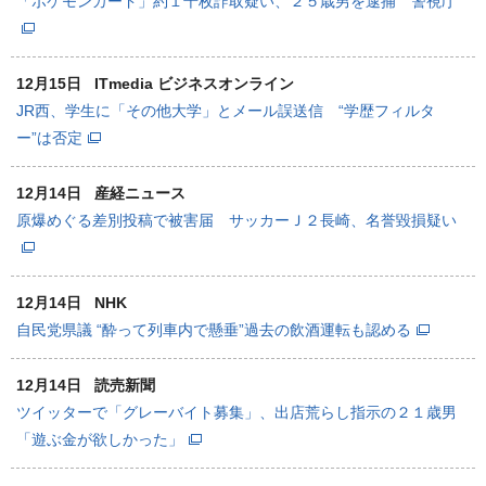
「ポケモンカード」約１千枚詐取疑い、２５歳男を逮捕 警視庁
12月15日
ITmedia ビジネスオンライン
JR西、学生に「その他大学」とメール誤送信 “学歴フィルタ
ー”は否定
12月14日
産経ニュース
原爆めぐる差別投稿で被害届 サッカーＪ２長崎、名誉毀損疑い
12月14日
NHK
自民党県議 “酔って列車内で懸垂”過去の飲酒運転も認める
12月14日
読売新聞
ツイッターで「グレーバイト募集」、出店荒らし指示の２１歳男
「遊ぶ金が欲しかった」