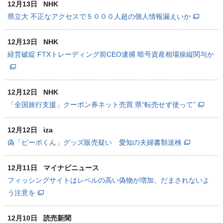
12月13日
NHK
県立大 不正なアクセスで５０００人超の個人情報漏えいか
12月13日
NHK
経営破綻 FTXトレーディング前CEO逮捕 暗号資産相場操縦関与か
12月12日
NHK
「全国旅行支援」クーポン券ネット売買 県“転売せず使って”
12月12日
iza
偽「ピーポくん」グッズ販売疑い 愛知の夫婦書類送検
12月11日
マイナビニュース
フィッシングサイトはレベルの高い偽物が増加、だまされないよ
う注意を
12月10日
読売新聞