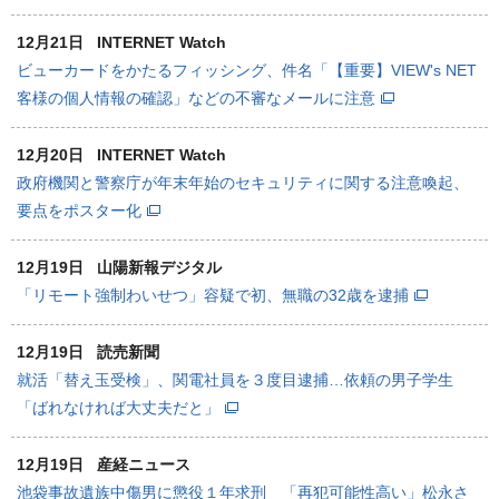
12月21日
INTERNET Watch
ビューカードをかたるフィッシング、件名「【重要】VIEW's NET
客様の個人情報の確認」などの不審なメールに注意
12月20日
INTERNET Watch
政府機関と警察庁が年末年始のセキュリティに関する注意喚起、
要点をポスター化
12月19日
山陽新報デジタル
「リモート強制わいせつ」容疑で初、無職の32歳を逮捕
12月19日
読売新聞
就活「替え玉受検」、関電社員を３度目逮捕…依頼の男子学生
「ばれなければ大丈夫だと」
12月19日
産経ニュース
池袋事故遺族中傷男に懲役１年求刑 「再犯可能性高い」松永さ