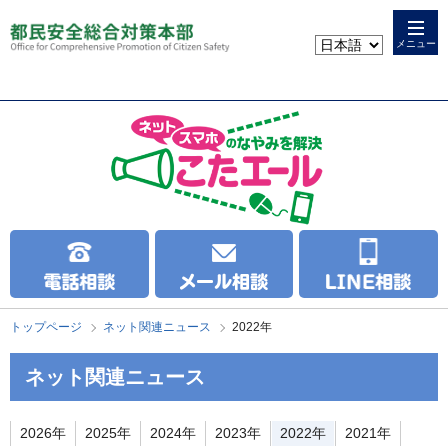
本
こ
文
こ
メニュー
へ
か
ス
ら
キ
本
ッ
文
プ
で
す
トップページ
ネット関連ニュース
2022年
ネット関連ニュース
2026年
2025年
2024年
2023年
2022年
2021年