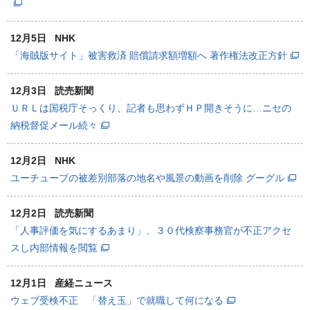
12月5日
NHK
「海賊版サイト」被害救済 賠償請求額増額へ 著作権法改正方針
12月3日
読売新聞
ＵＲＬは国税庁そっくり、記者も思わずＨＰ開きそうに…ニセの
納税督促メール続々
12月2日
NHK
ユーチューブの被差別部落の地名や風景の動画を削除 グーグル
12月2日
読売新聞
「人事評価を気にするあまり」、３０代検察事務官が不正アクセ
スし内部情報を閲覧
12月1日
産経ニュース
ウェブ受検不正 「替え玉」で就職して何になる