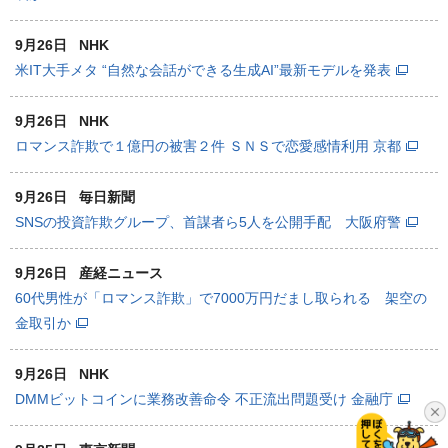
9月26日
NHK
米IT大手メタ “自然な会話ができる生成AI”最新モデルを発表
9月26日
NHK
ロマンス詐欺で１億円の被害２件 ＳＮＳで恋愛感情利用 京都
9月26日
毎日新聞
SNSの投資詐欺グループ、首謀者ら5人を公開手配 大阪府警
9月26日
産経ニュース
60代男性が「ロマンス詐欺」で7000万円だまし取られる 架空の
金取引か
9月26日
NHK
DMMビットコインに業務改善命令 不正流出問題受け 金融庁