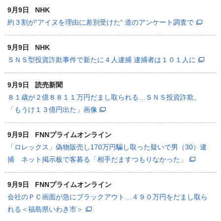
9月9日
NHK
約３割が“アイヌを理由に差別受けた“ 道のアンケート調査で
9月9日
NHK
ＳＮＳ型投資詐欺事件で新たに４人逮捕 逮捕者は１０１人に
9月9日
読売新聞
８１歳が２億８８１１万円だまし取られる…ＳＮＳ投資詐欺、
「もうけ１３億円出た」画像
9月9日
FNNプライムオンライン
「ロレックス」偽物販売し170万円騙し取った疑いで男（30）逮
捕 ネット掲示板で客募る「相手だますつもりなかった」
9月9日
FNNプライムオンライン
会社のＰＣ画面が急にブラックアウト…４９０万円をだまし取ら
れる＜福島県いわき市＞