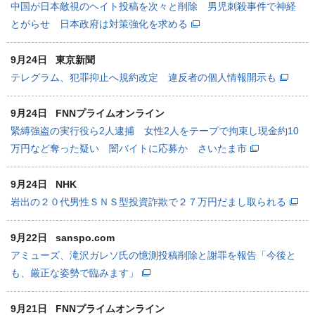
中国が日本敵視のヘイト投稿を次々と削除 男児刺殺事件で神経
とがらせ 日本政府は対策強化を求める
9月24日
東京新聞
テレグラム、犯罪抑止へ規約改定 違反者の個人情報開示も
9月24日
FNNプライムオンライン
緊縛強盗の実行役ら2人逮捕 女性2人をテープで拘束し現金約10
万円など奪った疑い 闇バイトに応募か さいたま市
9月24日
NHK
岩出の２０代男性ＳＮＳ型投資詐欺で２７万円だまし取られる
9月22日
sanspo.com
アミューズ、滝沢ガレソ氏の憶測投稿削除と謝罪を報告「今後と
も、厳正な姿勢で臨みます」
9月21日
FNNプライムオンライン