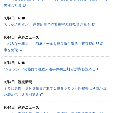
男性会社員
9月4日
NHK
“いいね” 押すだけ 副業応募で詐欺被害の相談増 注意を
9月4日
産経ニュース
「バカな公務員」 侮辱メールを繰り返し送る 東京都の55歳主
事を免職
9月4日
NHK
“ショッカー”の格好で強盗未遂事件初公判 起訴内容認める
9月4日
読売新聞
７０代男性、ＳＮＳ投資詐欺で１億８０００万円被害…利益が出
た表示信じ３５回送金
9月4日
産経ニュース