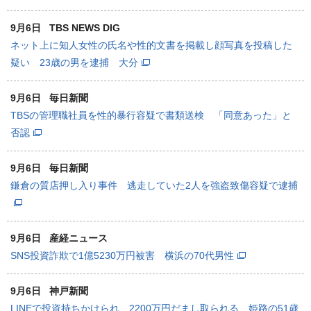
9月6日
TBS NEWS DIG
ネット上に知人女性の氏名や性的文書を掲載し顔写真を投稿した
疑い 23歳の男を逮捕 大分
9月6日
毎日新聞
TBSの管理職社員を性的暴行容疑で書類送検 「同意あった」と
否認
9月6日
毎日新聞
鎌倉の質店押し入り事件 逃走していた2人を強盗致傷容疑で逮捕
9月6日
産経ニュース
SNS投資詐欺で1億5230万円被害 横浜の70代男性
9月6日
神戸新聞
LINEで投資持ちかけられ、2200万円だまし取られる 姫路の51歳