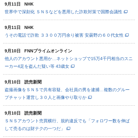
9月11日
NHK
世界中で深刻化 ＳＮＳなどを悪用した詐欺対策で国際会議性
9月11日
NHK
うその電話で詐欺 ３３００万円余り被害 安曇野の６０代女性
9月10日
FNNプライムオンライン
他人のアカウント悪用か…ネットショップで15万4千円相当のスニ
ーカー4足を盗んだ疑い等 43歳女
9月10日
読売新聞
盗撮画像をＳＮＳで共有容疑、会社員の男を逮捕…複数のグルー
プチャット運営し３０人と画像やり取りか
9月10日
読売新聞
ＳＮＳアカウント売買横行、規約違反でも「フォロワー数を伸ば
して売るのは財テクの一つだ」