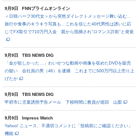
9月9日
FNNプライムオンライン
＜日韓ハーフ30代女＞から突然ダイレクトメッセージ舞い込む…
旅行や食事のキラキラ写真も…これを信じた40代男性は誘いに応
じてFX取引で710万円入金 親から指摘され”ロマンス詐欺”と発覚
9月9日
TBS NEWS DIG
「金が欲しかった…」わいせつな動画や画像を収めたDVDを販売
の疑い 会社員の男（46）を逮捕 これまでに500万円以上売り上
げたか
9月9日
TBS NEWS DIG
甲府市に児童誘拐予告メール 下校時間に教員が巡回 山梨
9月9日
Impress Watch
Yahoo! ニュース、不適切コメントに「投稿前にご確認ください」
機能