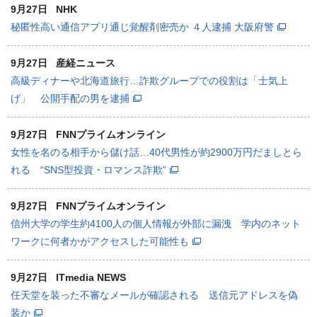
9月27日
NHK
秘匿性高い通信アプリ通じ覚醒剤密売か ４人逮捕 大阪府警
9月27日
産経ニュース
高級ディナーや北海道旅行…詐欺グループでの役割は「士気上
げ」 公開手配の男を逮捕
9月27日
FNNプライムオンライン
女性を名のる相手から儲け話…40代男性が約2900万円だましとら
れる “SNS型投資・ロマンス詐欺”
9月27日
FNNプライムオンライン
信州大学の学生約4100人の個人情報が外部に漏洩 学内のネット
ワークに何者かがアクセスした可能性も
9月27日
ITmedia NEWS
任天堂を装った不審なメールが確認される 送信元アドレスを偽
装か