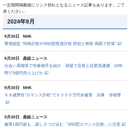
一定期間掲載後にリンク切れとなるニュース記事もあります。ご了
承ください。
2024年9月
9月30日
NHK
警視総監 “特殊詐欺やSNS型投資詐欺 防犯と検挙 両面で対策”
9月30日
産経ニュース
出会い系喫茶で売春相手を紹介 容疑で店長と従業員逮捕 10年
間で3億円売り上げか
9月30日
NHK
６８歳男性”ロマンス詐欺”で５３００万円余被害 兵庫 赤穂警
9月30日
産経ニュース
被害1億円超も…寂しさつけ込む「SNS型ロマンス詐欺」に注意