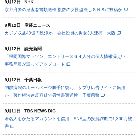
9月12日
NHK
京都府警の巡査を書類送検 複数の女性盗撮しＳＮＳに投稿か
9月12日
産経ニュース
カジノ収益49億円洗浄か 会社役員の男女3人逮捕 大阪
9月12日
読売新聞
「福岡国際マラソン」エントリー３６４人分の個人情報漏えい…
事務局員が誤ってアップロード
9月12日
千葉日報
閉鎖病院のホームページ勝手に復元、サプリ広告サイトに転用
か 著作権法違反容疑で男性書類送検 千葉県警
9月11日
TBS NEWS DIG
著名人をかたるアカウントを信用 SNS型の投資詐欺で1,300万被
害