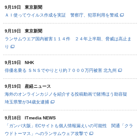
9月19日
東京新聞
ＡＩ使ってウイルス作成を実証 警察庁、犯罪利用を警戒
9月19日
東京新聞
ランサムウエア国内被害１１４件 ２４年上半期、脅威は高止ま
り
9月19日
NHK
俳優名乗る ＳＮＳでやりとり約７０００万円被害 北九州
9月19日
産経ニュース
海外のオンラインカジノを紹介する投稿動画で賭博ほう助容疑
埼玉県警が34歳女逮捕
9月18日
ITmedia NEWS
「ガンバ大阪」ECサイトも個人情報漏えいの可能性 関通「クラ
ウドトーマス」へのランサムウェア攻撃で