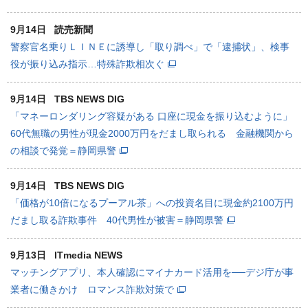
9月14日
読売新聞
警察官名乗りＬＩＮＥに誘導し「取り調べ」で「逮捕状」、検事
役が振り込み指示…特殊詐欺相次ぐ
9月14日
TBS NEWS DIG
「マネーロンダリング容疑がある 口座に現金を振り込むように」
60代無職の男性が現金2000万円をだまし取られる 金融機関から
の相談で発覚＝静岡県警
9月14日
TBS NEWS DIG
「価格が10倍になるプーアル茶」への投資名目に現金約2100万円
だまし取る詐欺事件 40代男性が被害＝静岡県警
9月13日
ITmedia NEWS
マッチングアプリ、本人確認にマイナカード活用を──デジ庁が事
業者に働きかけ ロマンス詐欺対策で