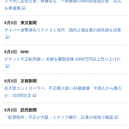
スマホに定型文章、研修会も…一斉摘発のSNS型投資詐欺、32人
を再逮捕
9月3日
東京新聞
サイバー攻撃潜在リスク３１兆円 国内上場企業の損失額を試算
9月3日
NHK
チケット不正転売疑い 夫婦を書類送検 1000万円以上売り上げか
9月3日
京都新聞
任天堂コントローラー、不正購入疑い24歳逮捕 中国人から購入
か、310回注文
9月3日
読売新聞
「駐禁除外」不正が大阪・ミナミで横行…記者が現地で確認