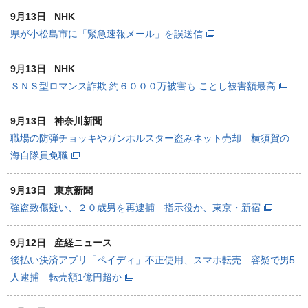
9月13日
NHK
県が小松島市に「緊急速報メール」を誤送信
9月13日
NHK
ＳＮＳ型ロマンス詐欺 約６０００万被害も ことし被害額最高
9月13日
神奈川新聞
職場の防弾チョッキやガンホルスター盗みネット売却 横須賀の
海自隊員免職
9月13日
東京新聞
強盗致傷疑い、２０歳男を再逮捕 指示役か、東京・新宿
9月12日
産経ニュース
後払い決済アプリ「ペイディ」不正使用、スマホ転売 容疑で男5
人逮捕 転売額1億円超か