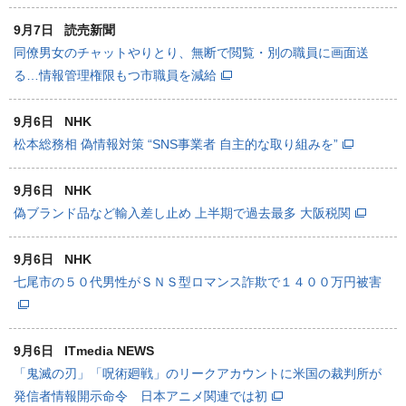
9月7日
読売新聞
同僚男女のチャットやりとり、無断で閲覧・別の職員に画面送
る…情報管理権限もつ市職員を減給
9月6日
NHK
松本総務相 偽情報対策 “SNS事業者 自主的な取り組みを”
9月6日
NHK
偽ブランド品など輸入差し止め 上半期で過去最多 大阪税関
9月6日
NHK
七尾市の５０代男性がＳＮＳ型ロマンス詐欺で１４００万円被害
9月6日
ITmedia NEWS
「鬼滅の刃」「呪術廻戦」のリークアカウントに米国の裁判所が
発信者情報開示命令 日本アニメ関連では初