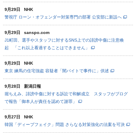
9月29日
NHK
警視庁 ローン・オフェンダー対策専門の部署 公安部に新設へ
9月29日
sanspo.com
J1町田、選手やスタッフに対するSNS上での誹謗中傷に注意喚
起 「これ以上看過することはできません」
9月29日
NHK
東京 練馬の住宅強盗 容疑者「闇バイトで事件に」供述
9月28日
新潟日報
堀ちえみ、誹謗中傷に対する訴訟で和解成立 スタッフがブログ
で報告「御本人が責任を認めて謝罪」
9月27日
NHK
韓国「ディープフェイク」問題 さらなる対策強化の法案を可決