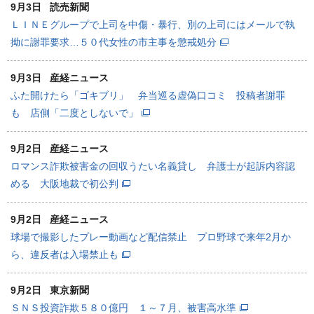
9月3日
読売新聞
ＬＩＮＥグループで上司を中傷・暴行、別の上司にはメールで執
拗に謝罪要求…５０代女性の市主事を懲戒処分
9月3日
産経ニュース
ふた開けたら「ゴキブリ」 弁当巡る虚偽口コミ 投稿者謝罪
も 店側「二度としないで」
9月2日
産経ニュース
ロマンス詐欺被害金の回収うたい名義貸し 弁護士が起訴内容認
める 大阪地裁で初公判
9月2日
産経ニュース
球場で撮影したプレー動画など配信禁止 プロ野球で来年2月か
ら、違反者は入場禁止も
9月2日
東京新聞
ＳＮＳ投資詐欺５８０億円 １～７月、被害高水準