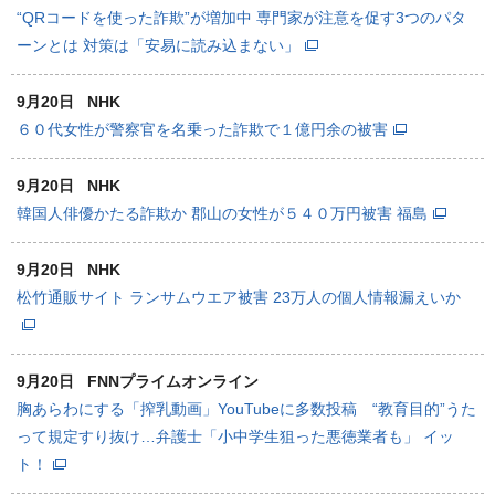
“QRコードを使った詐欺”が増加中 専門家が注意を促す3つのパタ
ーンとは 対策は「安易に読み込まない」
9月20日
NHK
６０代女性が警察官を名乗った詐欺で１億円余の被害
9月20日
NHK
韓国人俳優かたる詐欺か 郡山の女性が５４０万円被害 福島
9月20日
NHK
松竹通販サイト ランサムウエア被害 23万人の個人情報漏えいか
9月20日
FNNプライムオンライン
胸あらわにする「搾乳動画」YouTubeに多数投稿 “教育目的”うた
って規定すり抜け…弁護士「小中学生狙った悪徳業者も」 イッ
ト！