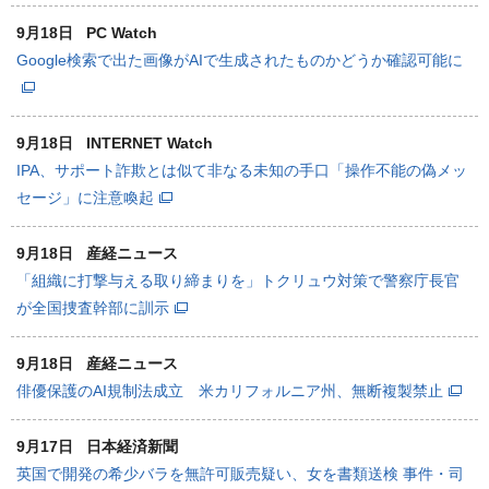
9月18日
PC Watch
Google検索で出た画像がAIで生成されたものかどうか確認可能に
9月18日
INTERNET Watch
IPA、サポート詐欺とは似て非なる未知の手口「操作不能の偽メッ
セージ」に注意喚起
9月18日
産経ニュース
「組織に打撃与える取り締まりを」トクリュウ対策で警察庁長官
が全国捜査幹部に訓示
9月18日
産経ニュース
俳優保護のAI規制法成立 米カリフォルニア州、無断複製禁止
9月17日
日本経済新聞
英国で開発の希少バラを無許可販売疑い、女を書類送検 事件・司