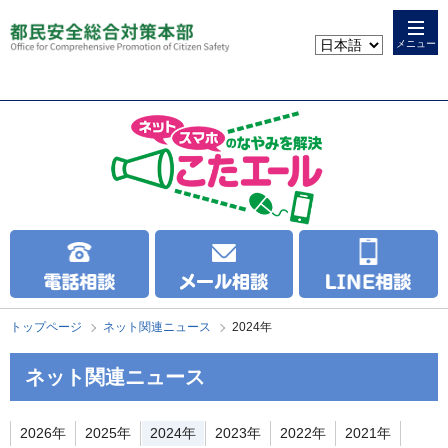
本
こ
文
こ
メニュー
へ
か
ス
ら
キ
本
ッ
文
プ
で
す
トップページ
ネット関連ニュース
2024年
ネット関連ニュース
2026年
2025年
2024年
2023年
2022年
2021年