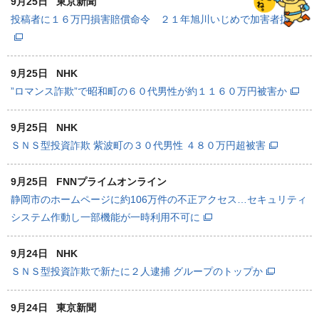
9月25日
東京新聞
投稿者に１６万円損害賠償命令 ２１年旭川いじめで加害者扱い
9月25日
NHK
”ロマンス詐欺”で昭和町の６０代男性が約１１６０万円被害か
9月25日
NHK
ＳＮＳ型投資詐欺 紫波町の３０代男性 ４８０万円超被害
9月25日
FNNプライムオンライン
静岡市のホームページに約106万件の不正アクセス…セキュリティ
システム作動し一部機能が一時利用不可に
9月24日
NHK
ＳＮＳ型投資詐欺で新たに２人逮捕 グループのトップか
9月24日
東京新聞