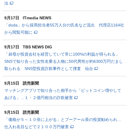
法
9月17日
ITmedia NEWS
「doda」から採用担当者55万人分の氏名など流出 代理店1164社
から閲覧可能に
9月17日
TBS NEWS DIG
「叔母が投資会社を経営していて常に100%の利益が得られる」
SNSで知り合った女性名乗る人物に50代男性が約6300万円だまし
取られる SNS型投資詐欺事件として捜査 仙台
9月15日
読売新聞
マッチングアプリで知り合った相手から「ビットコイン増やして
あげる」…１・２億円相当の詐欺被害
9月15日
読売新聞
「価格が５～１０倍に上がる」とプーアール茶の投資勧められ…
仕入れ名目などで２１００万円被害