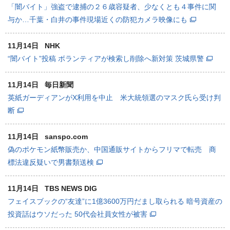
「闇バイト」強盗で逮捕の２６歳容疑者、少なくとも４事件に関
与か…千葉・白井の事件現場近くの防犯カメラ映像にも
11月14日
NHK
“闇バイト”投稿 ボランティアが検索し削除へ新対策 茨城県警
11月14日
毎日新聞
英紙ガーディアンがX利用を中止 米大統領選のマスク氏ら受け判
断
11月14日
sanspo.com
偽のポケモン紙幣販売か、中国通販サイトからフリマで転売 商
標法違反疑いで男書類送検
11月14日
TBS NEWS DIG
フェイスブックの“友達”に1億3600万円だまし取られる 暗号資産の
投資話はウソだった 50代会社員女性が被害