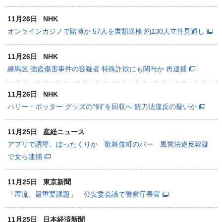
11月26日
NHK
オンラインカジノで賭博か 57人を書類送検 約130人立件見通し
11月26日
NHK
練馬区 強盗傷害事件の容疑者 特殊詐欺にも関与か 再逮捕
11月26日
NHK
ハリー・ポッター グッズの“剣”を回収へ 銃刀法違反の疑いか
11月25日
産経ニュース
アプリで誘導、ぼったくりか 歌舞伎町のバー 風営法違反容疑
で女ら逮捕
11月25日
東京新聞
「匿流、最重要課題」 公安委会議で警察庁長官
11月25日
日本経済新聞