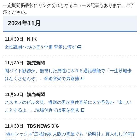
一定期間掲載後にリンク切れとなるニュース記事もあります。ご了
承ください。
2024年11月
11月30日
NHK
女性議員へのひぼう中傷 背景に何が
11月30日
読売新聞
闇バイト勧誘か、無視した男性にＳＮＳ通話機能で「一生茨城歩
けなくさせんぞ」…脅迫容疑で男逮捕
11月30日
読売新聞
ススキノのビル火災、搬送の男が事件直前にＸで予告か「楽しい
ことするよ」…現場付近では車を発見
11月30日
TBS NEWS DIG
“偽ロレックス”広域詐欺 大阪の質屋でも『偽時計』質入れし100万