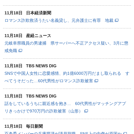
11月18日
日本経済新聞
ロマンス詐欺救済うたい名義貸し、元弁護士に有罪 地裁
11月18日
産経ニュース
元岐阜県職員の男逮捕 県サーバーへ不正アクセス疑い、3月に懲
戒免職
11月18日
TBS NEWS DIG
SNSで中国人女性に恋愛感情、約1億6000万円だまし取られる す
べてうそだった…60代男性がロマンス詐欺被害
11月18日
TBS NEWS DIG
話をしているうちに親近感を抱き... 60代男性がマッチングアプ
リきっかけで970万円の詐欺被害（山形）
11月18日
毎日新聞
百条委メンバーの兵庫県議が議員辞職 SNS上の中傷が原因か