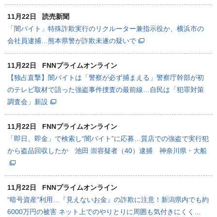
11月22日
読売新聞
「闇バイト」特殊詐欺実行のリクルーター兼指示役か、横浜市の
会社員逮捕…熊本県警が詐欺未遂の疑いで
11月22日
FNNプライムオンライン
【独占直撃】闇バイトは「警察が必ず捕まえる」警察庁幹部が初
のテレビ取材で語った強盗事件捜査の最前線…自民は「犯罪対策
調査会」新設
11月22日
FNNプライムオンライン
「即日、即金」で検索し“闇バイト”に応募…質店での強盗で実行犯
から盗品回収したか 池田 崇容疑者（40）逮捕 神奈川県・大船
11月22日
FNNプライムオンライン
“暗号資産”利用…『見えないお金』の詐欺に注意！新潟県内でも約
6000万円の被害 ネット上でのやりとりに周囲も気付きにくく…