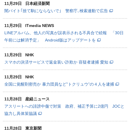
11月29日
日本経済新聞
闇バイト｢捨て駒にならないで｣ 警察庁､検索連動で広告
11月29日
ITmedia NEWS
LINEアルバム、他人の写真が誤表示される不具合で続報 「30日
午前には解消予定」 Android版はアップデートを
11月29日
NHK
スマホの決済サービスで返金装い詐欺か 容疑者逮捕 愛知
11月29日
NHK
全国に覚醒剤密売か 暴力団員など”トクリュウ”の４人を逮捕
11月28日
産経ニュース
アスリートへの誹謗中傷で対策 政府、補正予算に2億円 JOCと
協力し具体策協議
11月28日
東京新聞