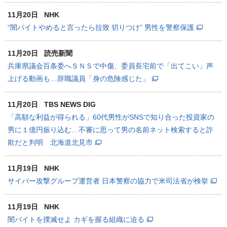
11月20日
NHK
“闇バイトやめると言ったら拉致 切りつけ” 男性を警察保護
11月20日
読売新聞
兵庫県議会百条委へＳＮＳで中傷、委員長宅前で「出てこい」声
上げる動画も…辞職議員「身の危険感じた」
11月20日
TBS NEWS DIG
「高額な利益が得られる」60代男性がSNSで知り合った投資家の
男に１億円振り込む…不審に思って男の名前ネット検索すると詐
欺だと判明 北海道北見市
11月19日
NHK
サイバー攻撃グループ運営者 日本警察の協力で米司法省が検挙
11月19日
NHK
闇バイトを撲滅せよ カギを握る組織に迫る