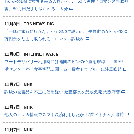
TikTokのDMに女性名乗る人物から… 50代男性「ロマンス詐欺被
害」80万円だまし取られる 大分
11月8日
TBS NEWS DIG
「一緒に旅行に行かないか」SNSで誘われ…長野市の女性が2000
万円余をだまし取られる ロマンス詐欺か
11月8日
INTERNET Watch
フードデリバリー利用時には地図のピンの位置を確認！ 国民生
活センターが「食事宅配に関する消費者トラブル」に注意喚起
11月7日
NHK
詐欺の被害品を不正に使用疑い 巡査部長を懲戒免職 大阪府警
11月7日
NHK
他人のクレカ情報でスマホ決済利用したか 27歳ベトナム人逮捕
11月7日
NHK