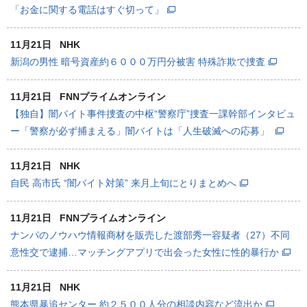
「お金に関する電話はすぐ切って」
11月21日
NHK
新潟の男性 暗号資産約６０００万円分被害 特殊詐欺で捜査
11月21日
FNNプライムオンライン
【独自】闇バイト事件捜査の中枢“警察庁”捜査一課幹部インタビュ
ー「警察が必ず捕まえる」闇バイトは「人生破滅への応募」
11月21日
NHK
自民 高市氏 “闇バイト対策” 来月上旬にとりまとめへ
11月21日
FNNプライムオンライン
ナンパのノウハウ情報商材を販売した渡部秀一容疑者（27）不同
意性交で逮捕…マッチングアプリで出会った女性に性的暴行か
11月21日
NHK
熊本県暴追センター 約２５００人分の相談内容など流出か