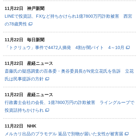
11月22日
神戸新聞
LINEで投資話、FXなど持ちかけられ1億7800万円詐欺被害 西宮
の78歳男性
11月22日
毎日新聞
「トクリュウ」事件で4472人摘発 4割が闇バイト 4～10月
11月22日
産経ニュース
斎藤氏の疑惑調査の百条委・奥谷委員長がN党立花氏を告訴 立花
氏は民事提訴の方針
11月22日
産経ニュース
行政書士会社の会長、1億7800万円の詐欺被害 ライングループで
投資話持ちかけられ
11月22日
NHK
メルカリ出品のプラモデル 返品で別物が届いた女性が被害届