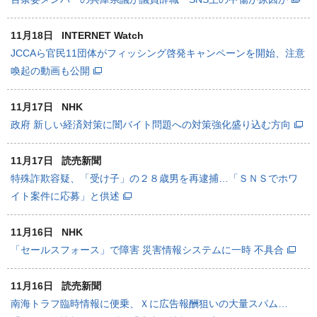
11月18日
INTERNET Watch
JCCAら官民11団体がフィッシング啓発キャンペーンを開始、注意
喚起の動画も公開
11月17日
NHK
政府 新しい経済対策に闇バイト問題への対策強化盛り込む方向
11月17日
読売新聞
特殊詐欺容疑、「受け子」の２８歳男を再逮捕…「ＳＮＳでホワ
イト案件に応募」と供述
11月16日
NHK
「セールスフォース」で障害 災害情報システムに一時 不具合
11月16日
読売新聞
南海トラフ臨時情報に便乗、Ｘに広告報酬狙いの大量スパム…