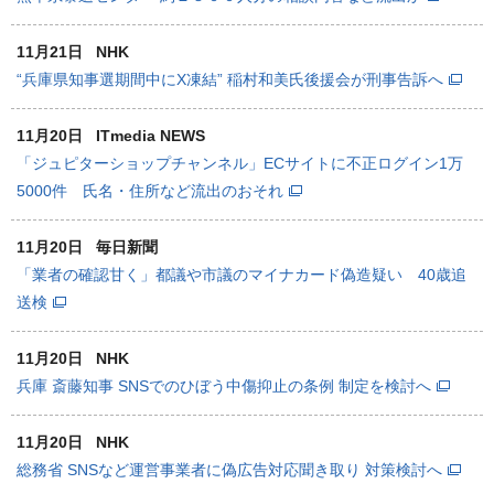
11月21日
NHK
“兵庫県知事選期間中にX凍結” 稲村和美氏後援会が刑事告訴へ
11月20日
ITmedia NEWS
「ジュピターショップチャンネル」ECサイトに不正ログイン1万
5000件 氏名・住所など流出のおそれ
11月20日
毎日新聞
「業者の確認甘く」都議や市議のマイナカード偽造疑い 40歳追
送検
11月20日
NHK
兵庫 斎藤知事 SNSでのひぼう中傷抑止の条例 制定を検討へ
11月20日
NHK
総務省 SNSなど運営事業者に偽広告対応聞き取り 対策検討へ