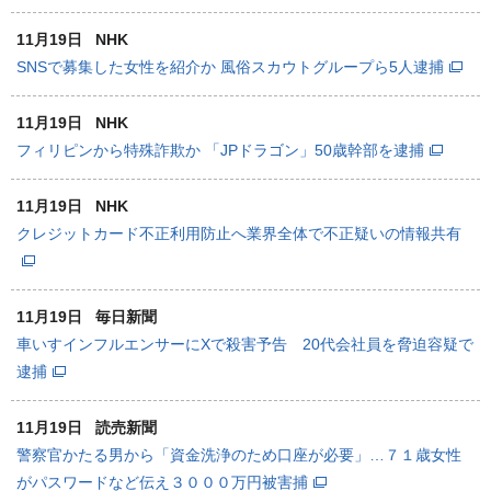
11月19日
NHK
SNSで募集した女性を紹介か 風俗スカウトグループら5人逮捕
11月19日
NHK
フィリピンから特殊詐欺か 「JPドラゴン」50歳幹部を逮捕
11月19日
NHK
クレジットカード不正利用防止へ業界全体で不正疑いの情報共有
11月19日
毎日新聞
車いすインフルエンサーにXで殺害予告 20代会社員を脅迫容疑で
逮捕
11月19日
読売新聞
警察官かたる男から「資金洗浄のため口座が必要」…７１歳女性
がパスワードなど伝え３０００万円被害捕