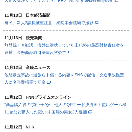
大正製薬がサプリでステマ、PRと明記せずSNS投稿を紹介
11月13日
日本経済新聞
自民、新人2議員厳重注意 衆院本会議場で撮影
11月13日
読売新聞
無登録ＦＸ勧誘、海外に潜伏していた主犯格の最高財務責任者を
逮捕…金融商品取引法違反容疑で
11月12日
産経ニュース
池袋暴走事故の遺族ら中傷する内容をSNSで配信 交通事故鑑定
人に名誉毀損罪で罰金
11月12日
FNNプライムオンライン
“商品購入役の“買い子”か…他人のQRコード決済画面使いゲーム機
11台など購入した疑い 中国籍の男女2人逮捕
11月12日
NHK