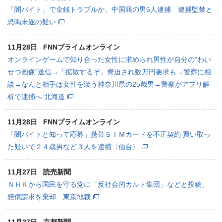
「闇バイト」で金銭トラブルか、中国籍の男5人逮捕 逮捕監禁と
恐喝未遂の疑い
11月28日
FNNプライムオンライン
オンラインゲームで知り合った女性に求められ男性が自分の“わい
せつ画像”送信→「拡散するぞ」脅迫され数万円要求も→警察に相
談→なんと相手は女性を装う神奈川県の25歳男→警察がアプリ解
析で逮捕へ 北海道
11月28日
FNNプライムオンライン
「闇バイトと知って応募」携帯ＳＩＭカードを不正契約 買い取っ
た疑いで２４歳男など３人を逮捕〈仙台〉
11月27日
読売新聞
ＮＨＫから国民を守る党に「反社会的カルト集団」などと投稿、
賠償請求を棄却…東京地裁