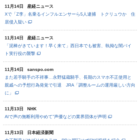
11月14日
産経ニュース
Xで「Z李」名乗るインフルエンサーら5人逮捕 トクリュウか 住
居侵入疑い
11月14日
産経ニュース
「泥棒がきています！早く来て」西日本でも被害、執拗な闇バイ
ト実行役の襲撃
11月14日
sanspo.com
また若手騎手の不祥事…永野猛蔵騎手、長期のスマホ不正使用と
親戚への予想行為発覚で引退 JRA「調整ルームの運用厳しい方向
に」
11月13日
NHK
AIで声の無断利用やめて”声優などの業界団体が声明
11月13日
日本経済新聞