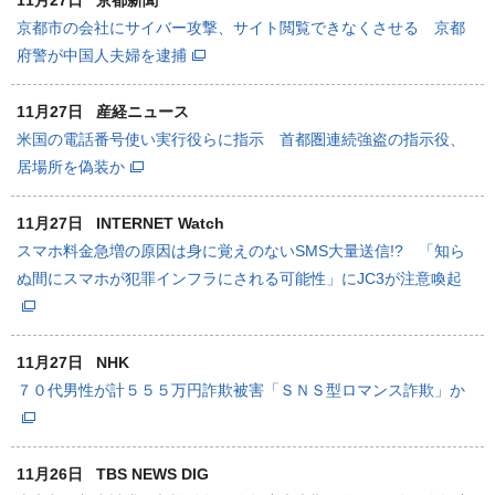
11月27日
京都新聞
京都市の会社にサイバー攻撃、サイト閲覧できなくさせる 京都
府警が中国人夫婦を逮捕
11月27日
産経ニュース
米国の電話番号使い実行役らに指示 首都圏連続強盗の指示役、
居場所を偽装か
11月27日
INTERNET Watch
スマホ料金急増の原因は身に覚えのないSMS大量送信!? 「知ら
ぬ間にスマホが犯罪インフラにされる可能性」にJC3が注意喚起
11月27日
NHK
７０代男性が計５５５万円詐欺被害「ＳＮＳ型ロマンス詐欺」か
11月26日
TBS NEWS DIG