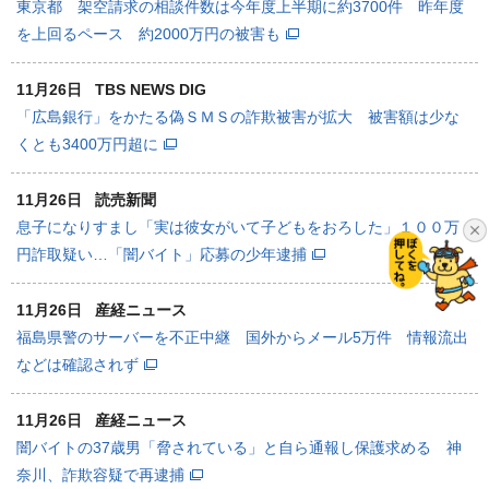
東京都 架空請求の相談件数は今年度上半期に約3700件 昨年度
を上回るペース 約2000万円の被害も
11月26日
TBS NEWS DIG
「広島銀行」をかたる偽ＳＭＳの詐欺被害が拡大 被害額は少な
くとも3400万円超に
11月26日
読売新聞
息子になりすまし「実は彼女がいて子どもをおろした」１００万
円詐取疑い…「闇バイト」応募の少年逮捕
11月26日
産経ニュース
福島県警のサーバーを不正中継 国外からメール5万件 情報流出
などは確認されず
11月26日
産経ニュース
闇バイトの37歳男「脅されている」と自ら通報し保護求める 神
奈川、詐欺容疑で再逮捕