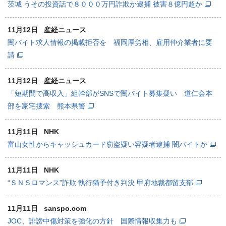
茨城 うその投資話で８０００万円詐欺か逮捕 被害８億円超か
11月12日
産経ニュース
闇バイト求人情報の掲載拒否を 福岡厚労相、雇用仲介業者に要
請
11月12日
産経ニュース
「短期間で高収入」組幹部がSNSで闇バイト募集疑い 道仁会本
部を家宅捜索 熊本県警
11月11日
NHK
富山女性からキャッシュカード窃盗疑い容疑者逮捕 闇バイトか
11月11日
NHK
“ＳＮＳロマンス”詐欺 執行猶予付き判決 甲府地裁都留支部
11月11日
sanspo.com
JOC、誹謗中傷対策を強化の方針 国際情報収集力も