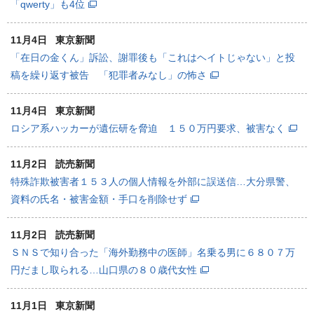
「qwerty」も4位
11月4日
東京新聞
「在日の金くん」訴訟、謝罪後も「これはヘイトじゃない」と投
稿を繰り返す被告 「犯罪者みなし」の怖さ
11月4日
東京新聞
ロシア系ハッカーが遺伝研を脅迫 １５０万円要求、被害なく
11月2日
読売新聞
特殊詐欺被害者１５３人の個人情報を外部に誤送信…大分県警、
資料の氏名・被害金額・手口を削除せず
11月2日
読売新聞
ＳＮＳで知り合った「海外勤務中の医師」名乗る男に６８０７万
円だまし取られる…山口県の８０歳代女性
11月1日
東京新聞