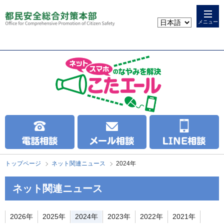
本
こ
文
こ
メニュー
へ
か
ス
ら
キ
本
ッ
文
プ
で
す
トップページ
ネット関連ニュース
2024年
ネット関連ニュース
2026年
2025年
2024年
2023年
2022年
2021年