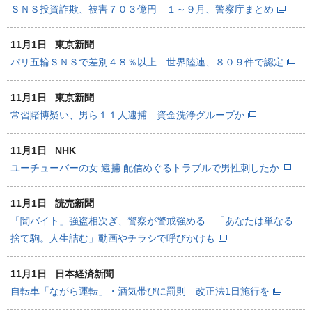
ＳＮＳ投資詐欺、被害７０３億円 １～９月、警察庁まとめ
11月1日
東京新聞
パリ五輪ＳＮＳで差別４８％以上 世界陸連、８０９件で認定
11月1日
東京新聞
常習賭博疑い、男ら１１人逮捕 資金洗浄グループか
11月1日
NHK
ユーチューバーの女 逮捕 配信めぐるトラブルで男性刺したか
11月1日
読売新聞
「闇バイト」強盗相次ぎ、警察が警戒強める…「あなたは単なる
捨て駒。人生詰む」動画やチラシで呼びかけも
11月1日
日本経済新聞
自転車「ながら運転」・酒気帯びに罰則 改正法1日施行を