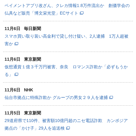
ペイメントアプリ改ざん、クレカ情報1.8万件流出か 創価学会の
仏具など販売「博文栄光堂」ECサイト
11月6日
毎日新聞
スマホ買い取り装い高金利で貸し付け疑い、2人逮捕 1万人超被
害か
11月6日
東京新聞
仮想通貨１億３千万円被害、奈良 ロマンス詐欺か「必ずもうか
る」
11月6日
NHK
仙台市拠点に特殊詐欺か グループの男女２９人を逮捕
11月5日
東京新聞
29道府県で110件、被害額10億円超のニセ電話詐欺 カンボジア
拠点の「かけ子」29人を追送検