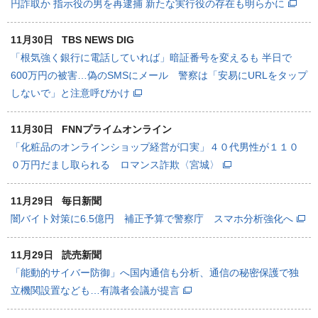
円詐取か 指示役の男を再逮捕 新たな実行役の存在も明らかに
11月30日
TBS NEWS DIG
「根気強く銀行に電話していれば」暗証番号を変えるも 半日で
600万円の被害…偽のSMSにメール 警察は「安易にURLをタップ
しないで」と注意呼びかけ
11月30日
FNNプライムオンライン
「化粧品のオンラインショップ経営が口実」４０代男性が１１０
０万円だまし取られる ロマンス詐欺〈宮城〉
11月29日
毎日新聞
闇バイト対策に6.5億円 補正予算で警察庁 スマホ分析強化へ
11月29日
読売新聞
「能動的サイバー防御」へ国内通信も分析、通信の秘密保護で独
立機関設置なども…有識者会議が提言