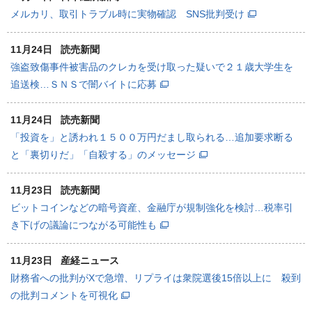
メルカリ、取引トラブル時に実物確認 SNS批判受け
11月24日
読売新聞
強盗致傷事件被害品のクレカを受け取った疑いで２１歳大学生を
追送検…ＳＮＳで闇バイトに応募
11月24日
読売新聞
「投資を」と誘われ１５００万円だまし取られる…追加要求断る
と「裏切りだ」「自殺する」のメッセージ
11月23日
読売新聞
ビットコインなどの暗号資産、金融庁が規制強化を検討…税率引
き下げの議論につながる可能性も
11月23日
産経ニュース
財務省への批判がXで急増、リプライは衆院選後15倍以上に 殺到
の批判コメントを可視化