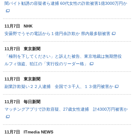
闇バイト勧誘の容疑者ら逮捕 60代女性の詐欺被害1億3000万円か
11月7日
NHK
安曇野でうその電話から１億円余詐欺か 県内最多額被害
11月7日
東京新聞
「極刑を下してください」と訴えた被告、東京地裁は無期懲役
ルフィ強盗、狛江の「実行役のリーダー格」
11月7日
東京新聞
副業詐欺疑い２２人逮捕 全国で３千人、１３億円被害か
11月7日
毎日新聞
マッチングアプリで詐欺容疑、27歳女性逮捕 計4300万円被害か
11月7日
ITmedia NEWS