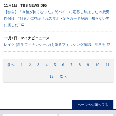
11月1日
TBS NEWS DIG
【独自】「今後が怖くなった」闇バイトに応募し加担した19歳男
性保護 “何者かに指示されスマホ・SIMカード契約 知らない男
に渡した”
11月1日
マイナビニュース
レイク (新生フィナンシャル)を偽るフィッシング確認、注意を
前へ
1
2
3
4
5
6
7
8
9
10
11
12
次へ
ページの先頭へ戻る