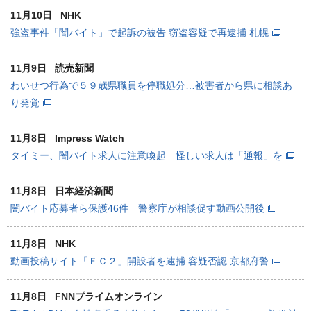
11月10日
NHK
強盗事件「闇バイト」で起訴の被告 窃盗容疑で再逮捕 札幌
11月9日
読売新聞
わいせつ行為で５９歳県職員を停職処分…被害者から県に相談あ
り発覚
11月8日
Impress Watch
タイミー、闇バイト求人に注意喚起 怪しい求人は「通報」を
11月8日
日本経済新聞
闇バイト応募者ら保護46件 警察庁が相談促す動画公開後
11月8日
NHK
動画投稿サイト「ＦＣ２」開設者を逮捕 容疑否認 京都府警
11月8日
FNNプライムオンライン