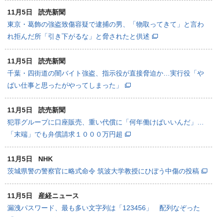
11月5日
読売新聞
東京・葛飾の強盗致傷容疑で逮捕の男、「物取ってきて」と言わ
れ拒んだ所「引き下がるな」と脅されたと供述
11月5日
読売新聞
千葉・四街道の闇バイト強盗、指示役が直接脅迫か…実行役「や
ばい仕事と思ったがやってしまった」
11月5日
読売新聞
犯罪グループに口座販売、重い代償に「何年働けばいいんだ」…
「末端」でも弁償請求１０００万円超
11月5日
NHK
茨城県警の警察官に略式命令 筑波大学教授にひぼう中傷の投稿
11月5日
産経ニュース
漏洩パスワード、最も多い文字列は「123456」 配列なぞった