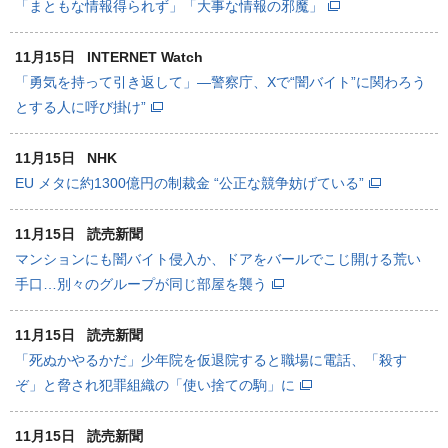
「まともな情報得られず」「大事な情報の邪魔」
11月15日
INTERNET Watch
「勇気を持って引き返して」―警察庁、Xで“闇バイト”に関わろう
とする人に呼び掛け”
11月15日
NHK
EU メタに約1300億円の制裁金 “公正な競争妨げている”
11月15日
読売新聞
マンションにも闇バイト侵入か、ドアをバールでこじ開ける荒い
手口…別々のグループが同じ部屋を襲う
11月15日
読売新聞
「死ぬかやるかだ」少年院を仮退院すると職場に電話、「殺す
ぞ」と脅され犯罪組織の「使い捨ての駒」に
11月15日
読売新聞