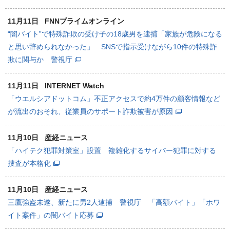
11月11日
FNNプライムオンライン
“闇バイト”で特殊詐欺の受け子の18歳男を逮捕「家族が危険になる
と思い辞められなかった」 SNSで指示受けながら10件の特殊詐
欺に関与か 警視庁
11月11日
INTERNET Watch
「ウエルシアドットコム」不正アクセスで約4万件の顧客情報など
が流出のおそれ、従業員のサポート詐欺被害が原因
11月10日
産経ニュース
「ハイテク犯罪対策室」設置 複雑化するサイバー犯罪に対する
捜査が本格化
11月10日
産経ニュース
三鷹強盗未遂、新たに男2人逮捕 警視庁 「高額バイト」「ホワ
イト案件」の闇バイト応募