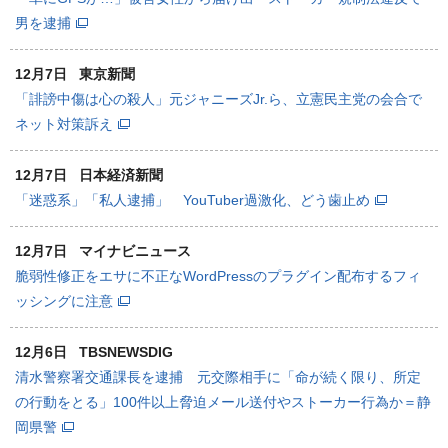
男を逮捕
12月7日
東京新聞
「誹謗中傷は心の殺人」元ジャニーズJr.ら、立憲民主党の会合で
ネット対策訴え
12月7日
日本経済新聞
「迷惑系」「私人逮捕」 YouTuber過激化、どう歯止め
12月7日
マイナビニュース
脆弱性修正をエサに不正なWordPressのプラグイン配布するフィ
ッシングに注意
12月6日
TBSNEWSDIG
清水警察署交通課長を逮捕 元交際相手に「命が続く限り、所定
の行動をとる」100件以上脅迫メール送付やストーカー行為か＝静
岡県警