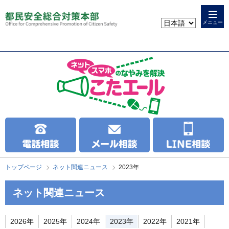
本
こ
文
こ
メニュー
へ
か
ス
ら
キ
本
ッ
文
プ
で
す
トップページ
ネット関連ニュース
2023年
ネット関連ニュース
2026年
2025年
2024年
2023年
2022年
2021年