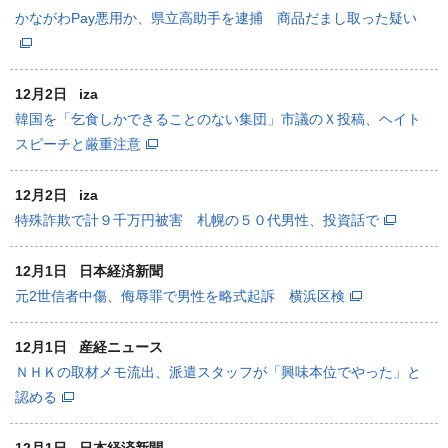
かながわPay悪用か、県立高助手を逮捕 商品だまし取った疑い
12月2日
iza
韓国を「乞食しかできることのない集団」市議のＸ投稿、ヘイト
スピーチと厳重注意
12月2日
iza
特殊詐欺で計９千万円被害 札幌の５０代男性、投資話で
12月1日
日本経済新聞
元2世信者中傷、侮辱罪で男性を略式起訴 横浜区検
12月1日
産経ニュース
ＮＨＫの取材メモ流出、派遣スタッフが「興味本位でやった」と
認める