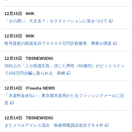
12月15日
NHK
「その誘い、大丈夫？」セクストーションに気をつけて
12月15日
NHK
暗号資産の投資名目で４０００万円詐欺被害 警察が捜査
12月15日
TBSNEWSDIG
SNS上の「ニセ投資広告」信じた男性（60歳代）がビットコイン
で156万円分騙し取られる 長崎
12月14日
ITmedia NEWS
「水道料金未払い」東京都水道局かたるフィッシングメールに注
意
12月14日
TBSNEWSDIG
またメールアドレス流出 島根県職員誤送信で９４件