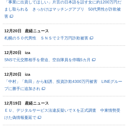
「事業に出資してほしい」片言の日本語を話す女に約1200万円だ
まし取られる きっかけはマッチングアプリ 50代男性が詐欺被
害
12月20日
産経ニュース
札幌の５０代男性 ＳＮＳで２千万円詐欺被害
12月20日
iza
SNSで元交際相手を脅迫、空自隊員を停職5カ月
12月20日
iza
「中村」「島田」から勧誘、投資詐欺4300万円被害 LINEグルー
プに勝手に追加され
12月19日
産経ニュース
ＥＵ、デジタルサービス法違反疑いでＸを正式調査 中東情勢受
けた偽情報蔓延で