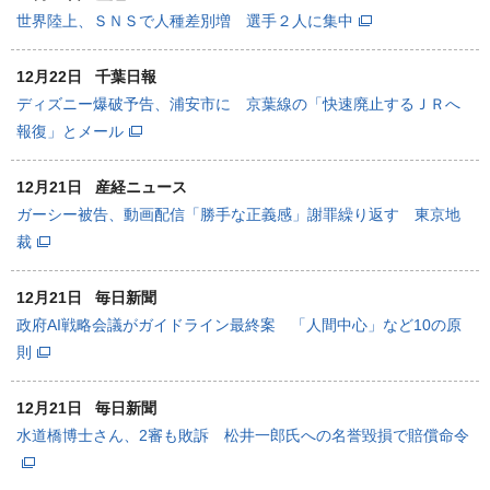
世界陸上、ＳＮＳで人種差別増 選手２人に集中
12月22日
千葉日報
ディズニー爆破予告、浦安市に 京葉線の「快速廃止するＪＲへ
報復」とメール
12月21日
産経ニュース
ガーシー被告、動画配信「勝手な正義感」謝罪繰り返す 東京地
裁
12月21日
毎日新聞
政府AI戦略会議がガイドライン最終案 「人間中心」など10の原
則
12月21日
毎日新聞
水道橋博士さん、2審も敗訴 松井一郎氏への名誉毀損で賠償命令