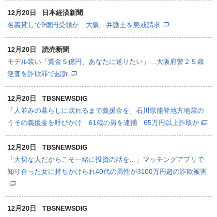
12月20日
日本経済新聞
名義貸しで9億円受領か 大阪、弁護士を懲戒請求
12月20日
読売新聞
モデル装い「賞金５億円、あなたに送りたい」…大阪府警２５歳
巡査を詐欺罪で起訴
12月20日
TBSNEWSDIG
「人並みの暮らしに戻れるまで義援金を」石川県能登地方地震の
うその義援金を呼びかけ 61歳の男を逮捕 65万円以上詐取か
12月20日
TBSNEWSDIG
「大切な人だからこそ一緒に投資の話を…」マッチングアプリで
知り合った女に持ちかけられ40代の男性が3100万円超の詐欺被害
12月20日
TBSNEWSDIG