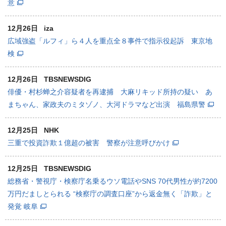
意
12月26日
iza
広域強盗「ルフィ」ら４人を重点全８事件で指示役起訴 東京地
検
12月26日
TBSNEWSDIG
俳優・村杉蝉之介容疑者を再逮捕 大麻リキッド所持の疑い あ
まちゃん、家政夫のミタゾノ、大河ドラマなど出演 福島県警
12月25日
NHK
三重で投資詐欺１億超の被害 警察が注意呼びかけ
12月25日
TBSNEWSDIG
総務省・警視庁・検察庁名乗るウソ電話やSNS 70代男性が約7200
万円だましとられる “検察庁の調査口座”から返金無く「詐欺」と
発覚 岐阜