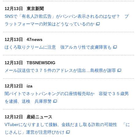
12月13日
東京新聞
SNSで「有名人詐欺広告」がバンバン表示されるのはなぜ？ プ
ラットフォーマーの対策はどうなっているのか
12月13日
47news
ほくろ取りクリームに注意 強アルカリ性で皮膚障害も
12月13日
TBSNEWSDIG
メール誤送信で３７５件のアドレスが流出…島根県が謝罪
12月12日
iza
闇バイトでネットバンキングの口座情報売却か 容疑で３５歳男
を逮捕、送検 兵庫県警
12月12日
産経ニュース
VTuberになりすまして接触、金銭だまし取る詐欺の可能性 「に
じさんじ」運営が注意呼びかけ