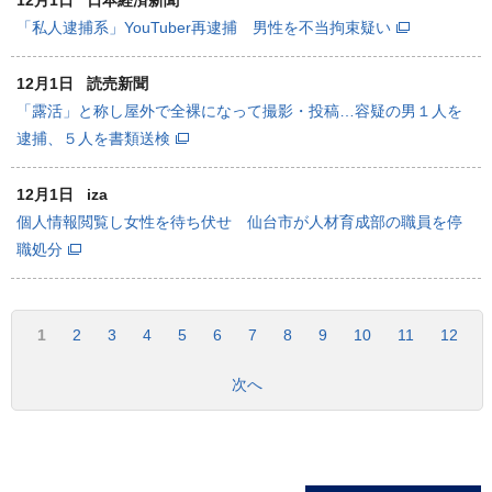
12月1日
日本経済新聞
「私人逮捕系」YouTuber再逮捕 男性を不当拘束疑い
12月1日
読売新聞
「露活」と称し屋外で全裸になって撮影・投稿…容疑の男１人を
逮捕、５人を書類送検
12月1日
iza
個人情報閲覧し女性を待ち伏せ 仙台市が人材育成部の職員を停
職処分
1
2
3
4
5
6
7
8
9
10
11
12
次へ