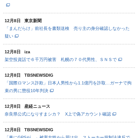
12月8日
東京新聞
「まんだらけ」前社長を書類送検 売り主の身分確認しなかった
疑い
12月8日
iza
架空投資話で６千万円被害 札幌の７０代男性、ＳＮＳで
12月8日
TBSNEWSDIG
「国際ロマンス詐欺」日本人男性から1.1億円を詐取…ガーナで拘
束の男に懲役10年判決
12月8日
産経ニュース
奈良県公式になりすまシカ？ X上で偽アカウント確認
12月8日
TBSNEWSDIG
「車にGPSが…」被害女性から届け出 ストーカー規制法違反で