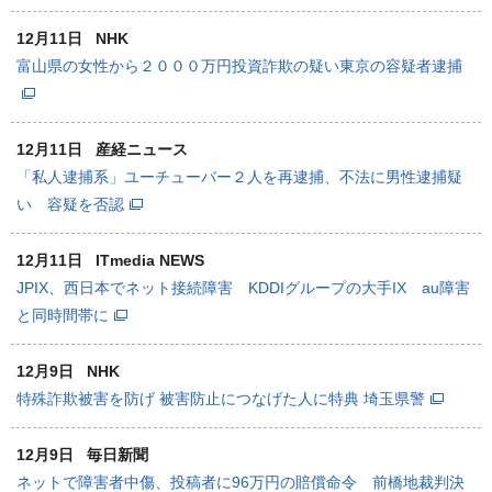
12月11日
NHK
富山県の女性から２０００万円投資詐欺の疑い東京の容疑者逮捕
12月11日
産経ニュース
「私人逮捕系」ユーチューバー２人を再逮捕、不法に男性逮捕疑
い 容疑を否認
12月11日
ITmedia NEWS
JPIX、西日本でネット接続障害 KDDIグループの大手IX au障害
と同時間帯に
12月9日
NHK
特殊詐欺被害を防げ 被害防止につなげた人に特典 埼玉県警
12月9日
毎日新聞
ネットで障害者中傷、投稿者に96万円の賠償命令 前橋地裁判決