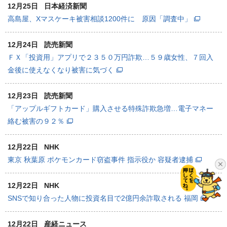
12月25日
日本経済新聞
高島屋、Xマスケーキ被害相談1200件に 原因「調査中」
12月24日
読売新聞
ＦＸ「投資用」アプリで２３５０万円詐欺…５９歳女性、７回入
金後に使えなくなり被害に気づく
12月23日
読売新聞
「アップルギフトカード」購入させる特殊詐欺急増…電子マネー
絡む被害の９２％
12月22日
NHK
東京 秋葉原 ポケモンカード窃盗事件 指示役か 容疑者逮捕
12月22日
NHK
SNSで知り合った人物に投資名目で2億円余詐取される 福岡
12月22日
産経ニュース