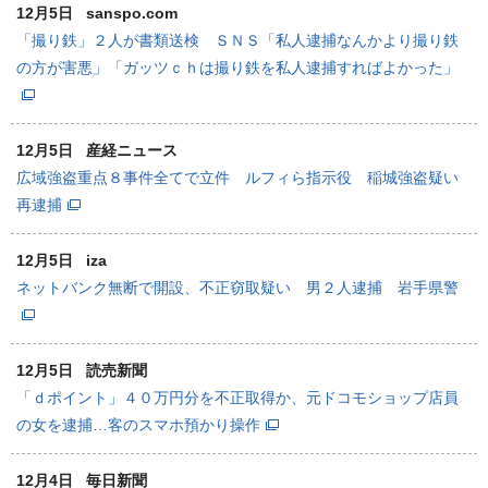
12月5日
sanspo.com
「撮り鉄」２人が書類送検 ＳＮＳ「私人逮捕なんかより撮り鉄
の方が害悪」「ガッツｃｈは撮り鉄を私人逮捕すればよかった」
12月5日
産経ニュース
広域強盗重点８事件全てで立件 ルフィら指示役 稲城強盗疑い
再逮捕
12月5日
iza
ネットバンク無断で開設、不正窃取疑い 男２人逮捕 岩手県警
12月5日
読売新聞
「ｄポイント」４０万円分を不正取得か、元ドコモショップ店員
の女を逮捕…客のスマホ預かり操作
12月4日
毎日新聞