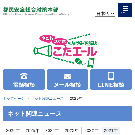
本
こ
文
こ
メニュー
へ
か
ス
ら
キ
本
ッ
文
プ
で
す
トップページ
ネット関連ニュース
2021年
ネット関連ニュース
2026年
2025年
2024年
2023年
2022年
2021年