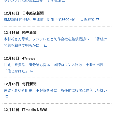
ッシング詐欺の脅威は昨年より増加
12月16日
日本経済新聞
SMS認証代行疑い男逮捕、対価得て3600回か 大阪府警
12月16日
読売新聞
木村花さん母親、フジテレビと制作会社を賠償提訴へ…「番組の
問題を裁判で明らかに」
12月16日
47news
甘え、投資話、身分証も提示…国際ロマンス詐欺 十勝の男性
「信じかけた」
12月15日
毎日新聞
佐賀・みやき町長、不起訴処分に 就任前に役場に侵入した疑い
12月14日
ITmedia NEWS