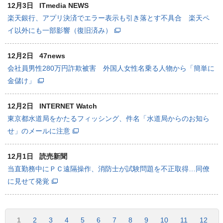
12月3日
ITmedia NEWS
楽天銀行、アプリ決済でエラー表示も引き落とす不具合 楽天ペ
イ以外にも一部影響（復旧済み）
12月2日
47news
会社員男性280万円詐欺被害 外国人女性名乗る人物から「簡単に
金儲け」
12月2日
INTERNET Watch
東京都水道局をかたるフィッシング、件名「水道局からのお知ら
せ」のメールに注意
12月1日
読売新聞
当直勤務中にＰＣ遠隔操作、消防士が試験問題を不正取得…同僚
に見せて発覚
1
2
3
4
5
6
7
8
9
10
11
12