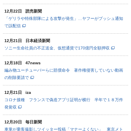
12月22日
読売新聞
「ゲリラや特殊部隊による攻撃が発生」…ヤフーがプッシュ通知
で誤配信
12月21日
日本経済新聞
ソニー生命社員の不正送金、仮想通貨で170億円全額押収
12月18日
47news
編み物ユーチューバーらに賠償命令 著作権侵害していない動画
の削除要請で
12月21日
iza
コロナ接種 フランスで偽造アプリ証明が横行 半年で１８万件
発覚収
12月20日
毎日新聞
車掌が乗客撮影しツイッター投稿「マナーよくない」 東京メト