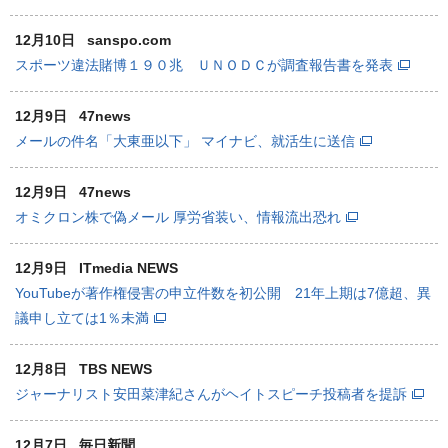
12月10日
sanspo.com
スポーツ違法賭博１９０兆 ＵＮＯＤＣが調査報告書を発表
12月9日
47news
メールの件名「大東亜以下」 マイナビ、就活生に送信
12月9日
47news
オミクロン株で偽メール 厚労省装い、情報流出恐れ
12月9日
ITmedia NEWS
YouTubeが著作権侵害の申立件数を初公開 21年上期は7億超、異
議申し立ては1％未満
12月8日
TBS NEWS
ジャーナリスト安田菜津紀さんがヘイトスピーチ投稿者を提訴
12月7日
毎日新聞