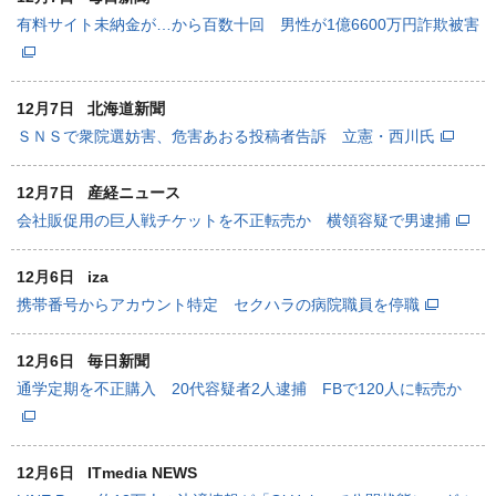
有料サイト未納金が…から百数十回 男性が1億6600万円詐欺被害
12月7日
北海道新聞
ＳＮＳで衆院選妨害、危害あおる投稿者告訴 立憲・西川氏
12月7日
産経ニュース
会社販促用の巨人戦チケットを不正転売か 横領容疑で男逮捕
12月6日
iza
携帯番号からアカウント特定 セクハラの病院職員を停職
12月6日
毎日新聞
通学定期を不正購入 20代容疑者2人逮捕 FBで120人に転売か
12月6日
ITmedia NEWS