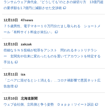
ランサムウェア身代金、“どうしても”のときの値切り方 13億円超
の要求額を1.7億円に減額させた交渉術
12月13日
47news
７５歳男性、電子マネー１０万円分だまし取られる ショートメ
ール「有料サイト料金が未払い」
12月13日
zakzak
些細なＳＮＳ投稿が犯罪をアシスト 問われるネットリテラシ
ー 玄関先や往来に変わったものを置いてアカウントを特定する
手法も
12月11日
iza
「ニベアに混ぜるとシミ消える」…コロナ禍影響で悪質ネット広
告急増
12月10日
北海道新聞
ウェブ会社側、立民側と争う姿勢 Ｄａｐｐｉツイート訴訟