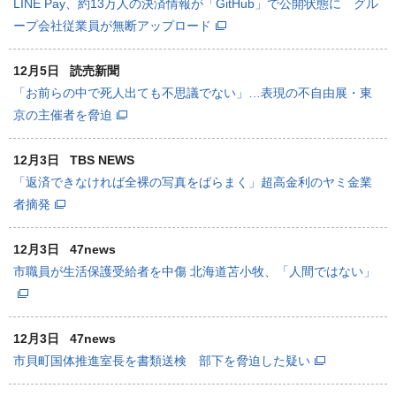
LINE Pay、約13万人の決済情報が「GitHub」で公開状態に グル
ープ会社従業員が無断アップロード
12月5日
読売新聞
「お前らの中で死人出ても不思議でない」…表現の不自由展・東
京の主催者を脅迫
12月3日
TBS NEWS
「返済できなければ全裸の写真をばらまく」超高金利のヤミ金業
者摘発
12月3日
47news
市職員が生活保護受給者を中傷 北海道苫小牧、「人間ではない」
12月3日
47news
市貝町国体推進室長を書類送検 部下を脅迫した疑い