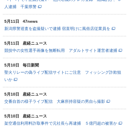
人逮捕 千葉県警
5月11日
47news
新潟県警巡査を盗撮疑いで逮捕 宿直明けに風俗店従業員を
5月11日
産経ニュース
競技中の女性選手画像を無断転用 アダルトサイト運営者逮捕
5月10日
毎日新聞
聖火リレーの偽ライブ配信サイトにご注意 フィッシング詐欺狙
いか
5月10日
産経ニュース
交番自首の様子ライブ配信 大麻所持容疑の男自ら撮影
5月10日
産経ニュース
架空通信利用料詐取事件で元社長ら再逮捕 ５億円超の被害か