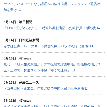
ヤフー、パスワードなし認証への移行推奨。フィッシング報告増
加を受け
5月14日
毎日新聞
「FBIに振り込みたい」 特殊詐欺被害防いだ銀行員に感謝状
5月14日
日本経済新聞
みずほ証券、12日のネット障害で約3000人の取引に影響
5月13日
47news
死ね…「殺人犯の親戚か」デマ拡散で誹謗中傷、殺傷犯の地元埼
玉・三郷で 脅迫３００件超「怖くて迷惑」
5月13日
産経ニュース
ドコモ口座不正出金、詐欺容疑で中国人留学生を逮捕
5月11日
47news
ペイペイで不正購入疑い 他人名義のクレカ登録 組織的か、３