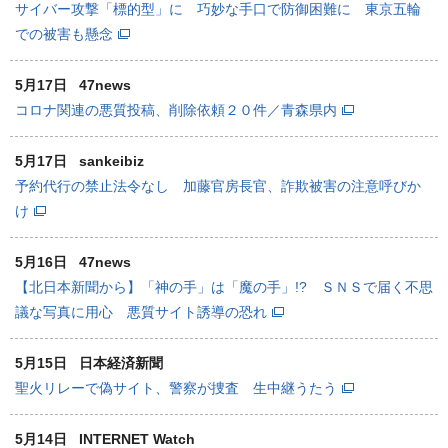
サイバー攻撃「標的型」に 巧妙な手口で防御困難に 東京五輪
での被害も懸念
5月17日
47news
コロナ関連の悪質投稿、削除依頼２０件／青森県内
5月17日
sankeibiz
予約代行の禁止法令なし 加藤官房長官、詐欺被害の注意呼びか
け
5月16日
47news
【北日本新聞から】「神の手」は「魔の手」!? ＳＮＳで届く不思
議な写真に用心 悪質サイト誘導の恐れ
5月15日
日本経済新聞
聖火リレーで偽サイト、警察が捜査 生中継うたう
5月14日
INTERNET Watch