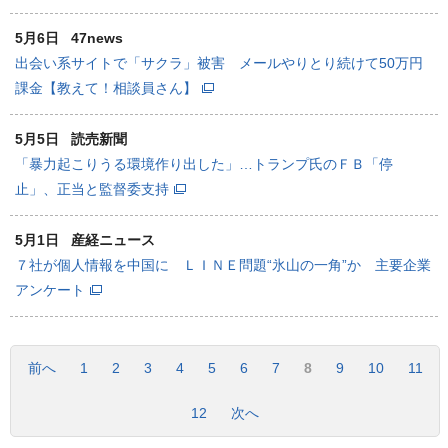
5月6日
47news
出会い系サイトで「サクラ」被害 メールやりとり続けて50万円
課金【教えて！相談員さん】
5月5日
読売新聞
「暴力起こりうる環境作り出した」…トランプ氏のＦＢ「停
止」、正当と監督委支持
5月1日
産経ニュース
７社が個人情報を中国に ＬＩＮＥ問題“氷山の一角”か 主要企業
アンケート
前へ
1
2
3
4
5
6
7
8
9
10
11
12
次へ