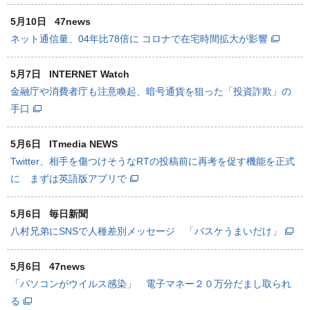
5月10日
47news
ネット通信量、04年比78倍に コロナで在宅時間拡大が影響
5月7日
INTERNET Watch
金融庁や消費者庁も注意喚起、暗号通貨を狙った「投資詐欺」の
手口
5月6日
ITmedia NEWS
Twitter、相手を傷つけそうなRTの投稿前に再考を促す機能を正式
に まずは英語版アプリで
5月6日
毎日新聞
八村兄弟にSNSで人種差別メッセージ 「バスケうまいだけ」
5月6日
47news
「パソコンがウイルス感染」 電子マネー２０万分だまし取られ
る