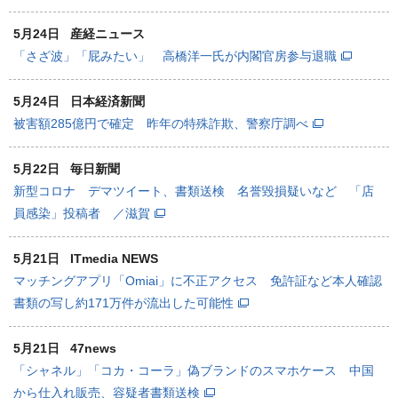
5月24日
産経ニュース
「さざ波」「屁みたい」 高橋洋一氏が内閣官房参与退職
5月24日
日本経済新聞
被害額285億円で確定 昨年の特殊詐欺、警察庁調べ
5月22日
毎日新聞
新型コロナ デマツイート、書類送検 名誉毀損疑いなど 「店
員感染」投稿者 ／滋賀
5月21日
ITmedia NEWS
マッチングアプリ「Omiai」に不正アクセス 免許証など本人確認
書類の写し約171万件が流出した可能性
5月21日
47news
「シャネル」「コカ・コーラ」偽ブランドのスマホケース 中国
から仕入れ販売、容疑者書類送検