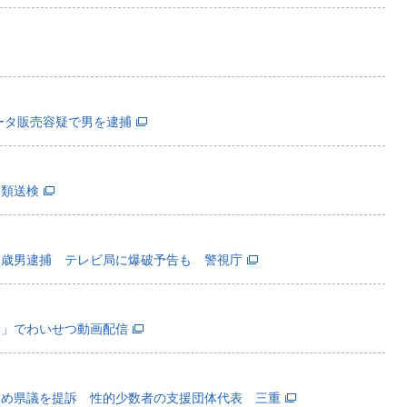
ータ販売容疑で男を逮捕
書類送検
５歳男逮捕 テレビ局に爆破予告も 警視庁
２」でわいせつ動画配信
求め県議を提訴 性的少数者の支援団体代表 三重