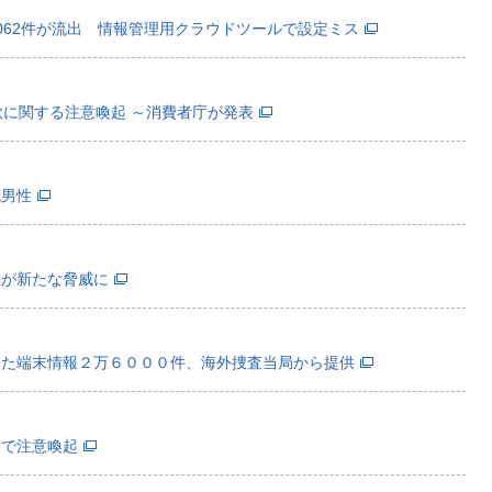
062件が流出 情報管理用クラウドツールで設定ミス
ト詐欺に関する注意喚起 ～消費者庁が発表
代男性
」が新たな脅威に
した端末情報２万６０００件、海外捜査当局から提供
トで注意喚起