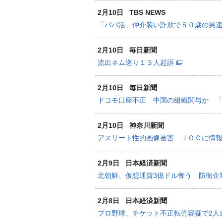
2月10日
TBS NEWS
「パパ活」仲介装い詐欺で５０歳の男逮
2月10日
毎日新聞
流出ネム巡り１３人起訴
2月10日
毎日新聞
ドコモ口座不正 中国の組織関与か 
2月10日
神奈川新聞
アスリート性的画像被害 ＪＯＣに情
2月9日
日本経済新聞
北朝鮮、仮想通貨3億ドル奪う 防衛企
2月8日
日本経済新聞
プロ野球、チケット不正転売容疑で2人