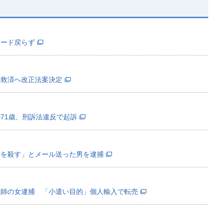
カード戻らず
害救済へ改正法案決定
71歳、刑訴法違反で起訴
者を殺す」とメール送った男を逮捕
護師の女逮捕 「小遣い目的」個人輸入で転売