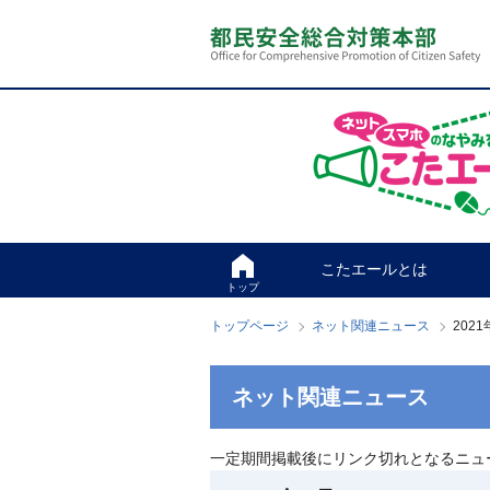
本
こ
文
こ
へ
か
ス
ら
キ
本
ッ
文
プ
で
す
こたエールとは
トップ
トップページ
ネット関連ニュース
2021
ネット関連ニュース
一定期間掲載後にリンク切れとなるニュ