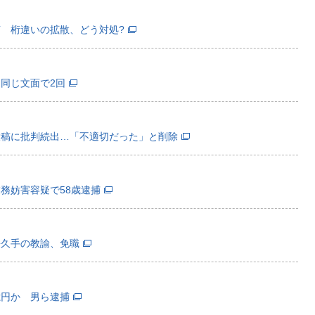
 桁違いの拡散、どう対処?
同じ文面で2回
投稿に批判続出…「不適切だった」と削除
務妨害容疑で58歳逮捕
長久手の教諭、免職
億円か 男ら逮捕