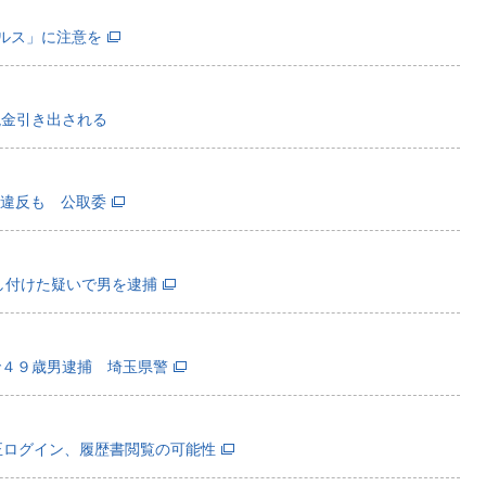
イルス」に注意を
現金引き出される
法違反も 公取委
し付けた疑いで男を逮捕
で４９歳男逮捕 埼玉県警
正ログイン、履歴書閲覧の可能性