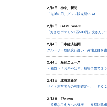
2月5日
神奈川新聞
「鬼滅の刃」グッズ販売疑い
2月5日
GAME Watch
「好きなポケモン1匹500円」改ざんデ
2月4日
日本経済新聞
クルーザー危険航行疑い 男性医師を
2月4日
産経ニュース
＜独自＞「おぎやはぎ」殺害予告で２
2月3日
北海道新聞
サイト運営者らの有罪確定へ 「ＦＣ
2月2日
47news
「多様な考え方への弾圧」 投稿削除