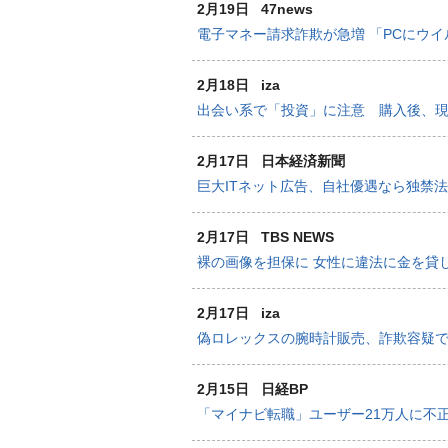
2月19日
47news
電子マネー請求詐欺が急増 「PCにウ
2月18日
iza
出会い系で「投資」に注意 購入後、
2月17日
日本経済新聞
巨大ITネット広告、自社優遇なら独禁
2月17日
TBS NEWS
裸の画像を担保に 女性に違法に金を貸
2月17日
iza
偽ロレックスの腕時計販売、詐欺容疑
2月15日
日経BP
「マイナビ転職」ユーザー21万人に不