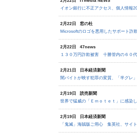
2月22日
ITmedia NEWS
イオン銀行に不正アクセス、個人情報2
2月22日
窓の杜
Microsoftのロゴを悪用したサポー
2月22日
47news
１３０万円詐欺被害 十勝管内の６０
2月21日
日本経済新聞
闇バイトが映す犯罪の変質、「半グレ
2月19日
読売新聞
世界で猛威の「Ｅｍｏｔｅｔ」に感染
2月19日
日本経済新聞
「鬼滅」海賊版ご用心 集英社、サイ