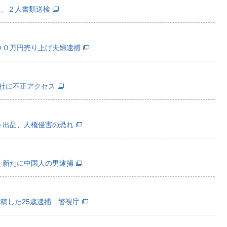
種、２人書類送検
００万円売り上げ夫婦逮捕
会社に不正アクセス
ト出品、人権侵害の恐れ
 新たに中国人の男逮捕
稿した25歳逮捕 警視庁