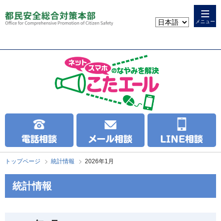
本
こ
文
こ
メニュー
へ
か
ス
ら
キ
本
ッ
文
プ
で
す
トップページ
統計情報
2026年1月
統計情報