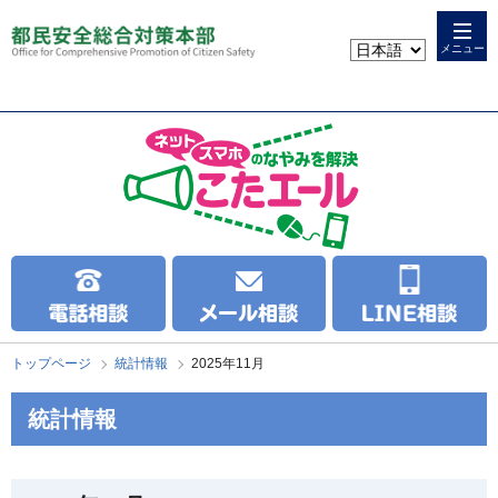
本
こ
文
こ
メニュー
へ
か
ス
ら
キ
本
ッ
文
プ
で
す
トップページ
統計情報
2025年11月
統計情報