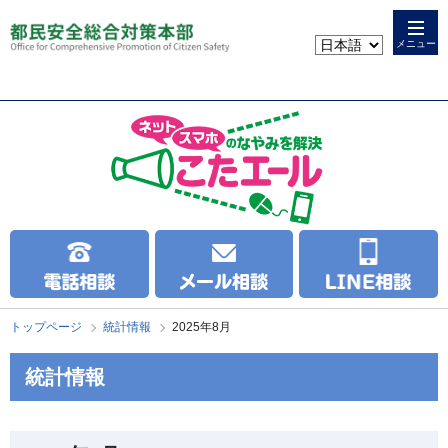
本
こ
文
こ
メニュー
へ
か
ス
ら
キ
本
ッ
文
プ
で
す
トップページ
統計情報
2025年8月
統計情報