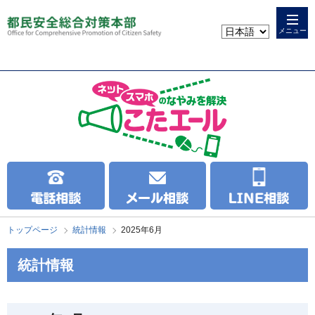
本
こ
文
こ
メニュー
へ
か
ス
ら
キ
本
ッ
文
プ
で
す
トップページ
統計情報
2025年6月
統計情報