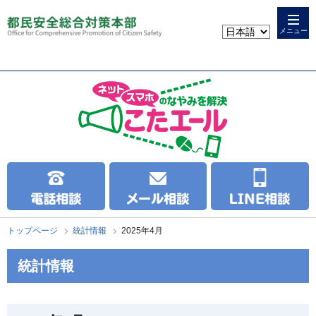
本
こ
文
こ
メニュー
へ
か
ス
ら
キ
本
ッ
文
プ
で
す
トップページ
統計情報
2025年4月
統計情報