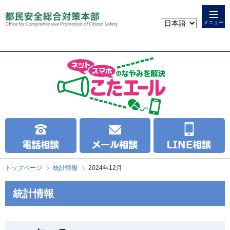
本
こ
文
こ
メニュー
へ
か
ス
ら
キ
本
ッ
文
プ
で
す
トップページ
統計情報
2024年12月
統計情報