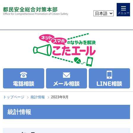
本
こ
文
こ
メニュー
へ
か
ス
ら
キ
本
ッ
文
プ
で
す
トップページ
統計情報
2023年9月
統計情報