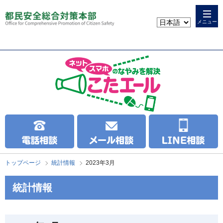
本
こ
文
こ
メニュー
へ
か
ス
ら
キ
本
ッ
文
プ
で
す
トップページ
統計情報
2023年3月
統計情報