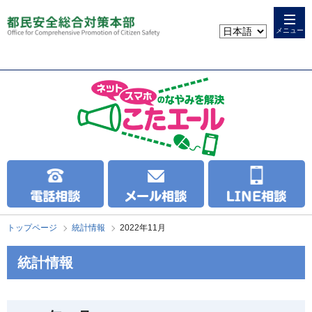
本
こ
文
こ
メニュー
へ
か
ス
ら
キ
本
ッ
文
プ
で
す
トップページ
統計情報
2022年11月
統計情報