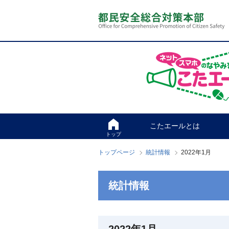
本
こ
文
こ
へ
か
ス
ら
キ
本
ッ
文
プ
で
す
こたエールとは
トップ
トップページ
統計情報
2022年1月
統計情報