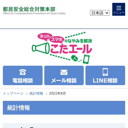
本
こ
文
こ
メニュー
へ
か
ス
ら
キ
本
ッ
文
プ
で
す
トップページ
統計情報
2021年9月
統計情報