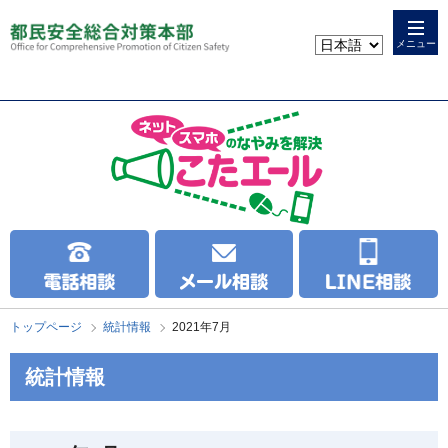
本
こ
文
こ
メニュー
へ
か
ス
ら
キ
本
ッ
文
プ
で
す
トップページ
統計情報
2021年7月
統計情報