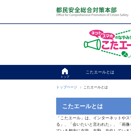
本
こ
文
こ
へ
か
ス
ら
キ
本
ッ
文
プ
で
す
こたエールとは
トップ
トップページ
こたエールとは
こたエールとは
「こたエール」は、インターネットやス
る」、「会いたいと言われた」、「画像
ている都内に在学、在勤、在住している